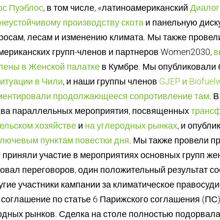
ос Пуэблос
, в том числе, «латиноамериканский
Диалог
неустойчивому производству скота
и панельную диск
осам, лесам и изменению климата. Мы также провел
мериканских групп-членов и партнеров Women2030,
в
лены в Женской палатке
в Кумбре. Мы опубликовали б
итуации в Чили
, и наши группы членов
GJEP и Biofuel
ментировали продолжающееся сопротивление там
. 
два параллельных мероприятия, посвященных
транс
ельском хозяйстве
и
на углеродных рынках
, и опубли
лючевым пунктам повестки дня
. Мы также провели пр
 приняли участие в мероприятиях основных групп же
овал переговоров, один положительный результат сос
угие участники кампании за климатическое правосуд
соглашение по статье 6 Парижского соглашения (ПС)
одных рынков. Сделка на столе полностью подорвала