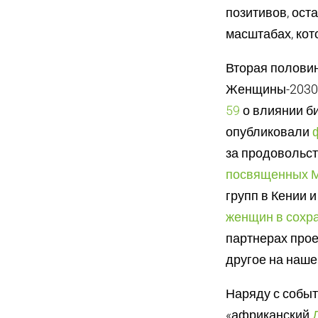
позитивов, ост
масштабах, кот
Вторая полови
Женщины-2030 
59
о влиянии б
опубликовали
за продовольст
посвященных 
групп в Кении и
женщин в сохр
партнерах про
другое на наш
Наряду с собы
«африканский