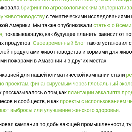
ликовала
брифинг по агроэкологическим альтернатив
у животноводству
с тематическими исследованиями 
ской Америки. Мы также опубликовали
статью о Всем
я
, показывающую, как будущее планеты зависит от п
х продуктов.
Своевременный блог
также установил 
влей продуктами животноводства и кормами для живо
и пожарами в Амазонии и в других местах.
икацией для нашей климатической кампании стали
ре
по проектам, финансируемым через Глобальный экол
ых рассказывалось о том, как
плантации эвкалипта про
лесов и сообществ, и как
проекты с использованием ч
щают выбросы или улучшение женского здоровья
.
 новая кампания по добывающей промышленности, ту