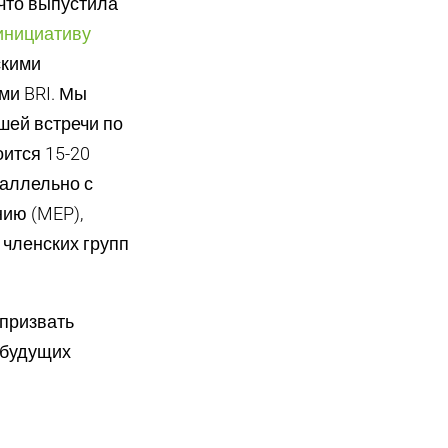
что выпустила
 инициативу
скими
ми BRI. Мы
шей встречи по
оится 15-20
раллельно с
ию (MEP),
 членских групп
 призвать
 будущих