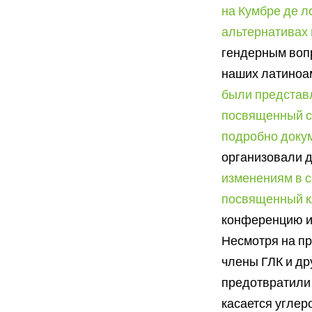
на Кумбре де л
альтернативах 
гендерным вопр
наших латиноа
были представ
посвященный с
подробно доку
организовали 
изменениям в с
посвященный к
конференцию и
Несмотря на пр
члены ГЛК и др
предотвратили 
касается углер