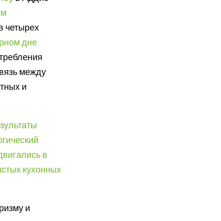
ам
в четырех
ирном дне
отребления
связь между
тных и
зультаты
огический
двигались в
истых кухонных
ризму и