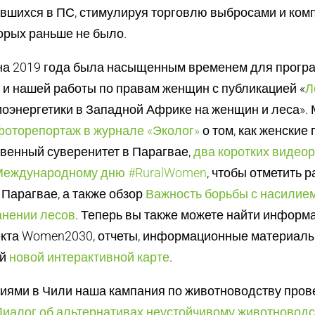
авшихся в ПС, стимулируя торговлю выбросами и комп
орых раньше не было.
на 2019 года была насыщенным временем для прогр
и нашей работы по правам женщин с публикацией «
Л
иоэнергетики в Западной Африке на женщин и леса».
фоторепортаж в журнале «Эколог»
о том, как женские
венный суверенитет в Парагвае,
два коротких видеор
Международному дню #RuralWomen
, чтобы отметить 
 Парагвае, а также обзор
Важность борьбы с насилие
анении лесов
. Теперь вы также можете найти информ
екта Women2030, отчеты, информационные материалы
ей
новой интерактивной карте
.
тиями в Чили наша кампания по животноводству пров
Диалог об альтернативах неустойчивому животноводс