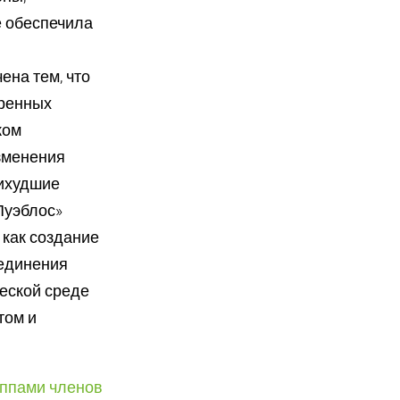
 обеспечила
на тем, что
оренных
ком
зменения
аихудшие
Пуэблос»
 как создание
ъединения
еской среде
том и
уппами членов