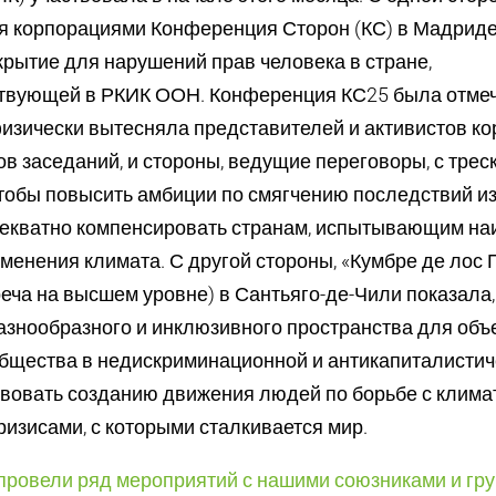
я корпорациями Конференция Сторон (КС) в Мадриде
рытие для нарушений прав человека в стране,
твующей в РКИК ООН. Конференция КС25 была отмече
изически вытесняла представителей и активистов к
ов заседаний, и стороны, ведущие переговоры, с трес
чтобы повысить амбиции по смягчению последствий и
декватно компенсировать странам, испытывающим н
менения климата. С другой стороны, «Кумбре де лос 
еча на высшем уровне) в Сантьяго-де-Чили показала,
азнообразного и инклюзивного пространства для об
общества в недискриминационной и антикапиталистич
вовать созданию движения людей по борьбе с клима
изисами, с которыми сталкивается мир.
провели ряд мероприятий с нашими союзниками и гр