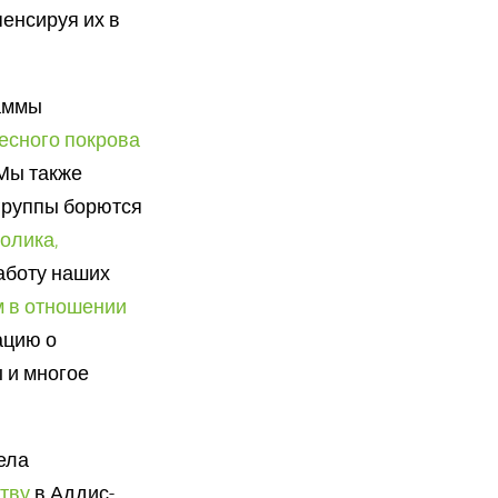
енсируя их в
аммы
есного покрова
 Мы также
 группы борются
олика,
работу наших
м в отношении
ацию о
 и многое
ела
тву
в Аддис-