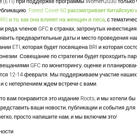
е (ETI) при поддержке программы Women2030 только 
убликацию.
Forest Cover 60 рассматривает Китайскую
BRI) и то, как она влияет на женщин и леса
, с тематиче
 ряда членов GFC в странах, затронутых инвестиция
явить предварительные даты и место проведения на
ании ETI, которая будет посвящена BRI и которая сост
незии. Совещание по стратегии будет проходить па
вещаниями GFC по мониторингу, оценке и планирован
тся 12-14 февраля. Мы поддерживаем участие наших
 и с нетерпением ждем встречи с вами.
то вам понравится это издание Roots, и мы хотели бы
редставить ваши новости, публикации и события для
легко, просто напишите нам, и мы включим это!
ности