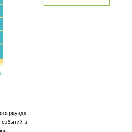
ого раунда
 событий, в
оны,