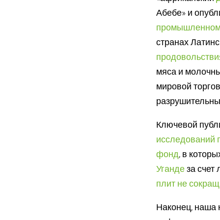
Абебе» и опуб
промышленном
странах Латин
продовольстви
мяса и молочны
мировой торго
разрушительным
Ключевой публ
исследований 
фонд
, в котор
Уганде
за счет 
плит не сокра
Наконец, наша