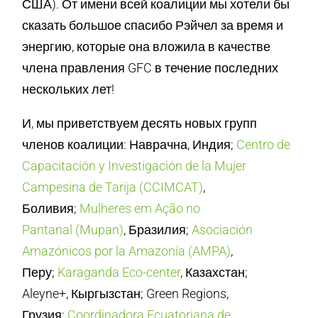
США). От имени всей коалиции мы хотели бы
сказать большое спасибо Рэйчел за время и
энергию, которые она вложила в качестве
члена правления GFC в течение последних
нескольких лет!
И, мы приветствуем десять новых групп
членов коалиции: Наврачна, Индия;
Centro de
Capacitación y Investigación de la Mujer
Campesina de Tarija (CCIMCAT)
,
Боливия;
Mulheres em Ação no
Pantanal (Mupan)
, Бразилия;
Asociación
Amazónicos por la Amazonía (AMPA)
,
Перу;
Karaganda Eco-center
, Казахстан;
Aleyne+, Кыргызстан; Green Regions,
Грузия;
Coordinadora Ecuatoriana de