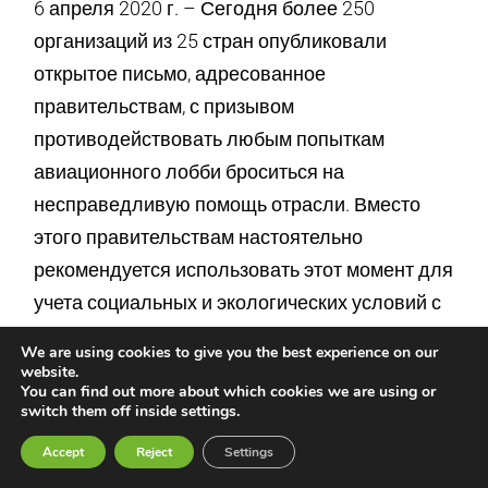
6 апреля 2020 г. – Сегодня более 250
организаций из 25 стран опубликовали
открытое письмо, адресованное
правительствам, с призывом
противодействовать любым попыткам
авиационного лобби броситься на
несправедливую помощь отрасли. Вместо
этого правительствам настоятельно
рекомендуется использовать этот момент для
учета социальных и экологических условий с
надлежащей защитой рабочих и
We are using cookies to give you the best experience on our
запланированным переходом к мобильности,
website.
You can find out more about which cookies we are using or
не влияющей на климат. С сегодняшнего дня
switch them off inside settings.
люди выражают свою поддержку этим
Accept
Reject
Settings
требованиям, подписывая эту петицию.