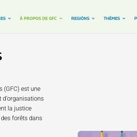
NES
À PROPOS DE GFC
REGIÓNS
THÈMES
P
S
s (GFC) est une
t d’organisations
t la justice
s des forêts dans