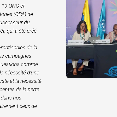
r 19 ONG et
htones (OPA) de
 successeur du
t, qui a été créé
rnationales de la
 des campagnes
s questions comme
la nécessité d’une
uste et la nécessité
centes de la perte
s dans nos
airement ceux de