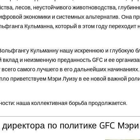
йства, лесов, неустойчивого животноводства, глубин
ифровой экономики и системных альтернатив. Она п
льфганга Кульманна, который в этом году переходит 
ольфгангу Кульманну нашу искреннюю и глубокую б
й вклад и неизменную преданность GFC и ее организ
всего самого лучшего в его дальнейших начинаниях
пло приветствуем Мэри Луизу в ее новой важной рол
ности: наша коллективная борьба продолжается.
 директора по политике GFC Мэри