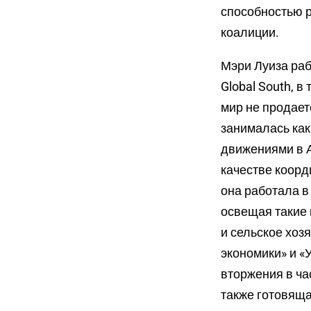
способностью р
коалиции.
Мэри Луиза раб
Global South, 
мир не продаетс
занималась как
движениями в А
качестве коорд
она работала в
освещая такие 
и сельское хоз
экономики» и «
вторжения в ча
также готовяща