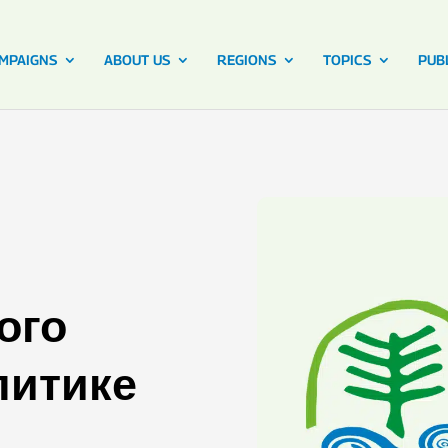
MPAIGNS
ABOUT US
REGIONS
TOPICS
PUB
ого
литике