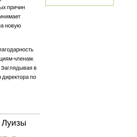
ных причин
ринимает
на новую
лагодарность
ациям-членам.
. Заглядывая в
и директора по
 Луизы