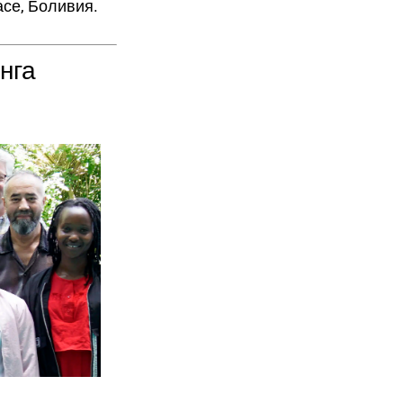
асе, Боливия.
нга