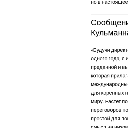
но в настоящее
Сообщени
Кульманн
«Будучи директ
одного года, я
преданной и в
которая прилаг
международные
для коренных н
миру. Растет п
переговоров по
простой для по
смысл на низов