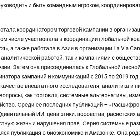
уководить и быть командным игроком, координироват
отала координатором торговой кампании в организац
в том числе участвовала в координации глобальной к
я», а также работала в Азии в организации La Via Cam
 аналитической работой, так и кампаниями с общест
зии. Затем она присоединилась к Глобальной лесной
инатора кампаний и коммуникаций с 2015 по 2019 год.
 качестве внештатного исследователя, аналитика и п
вопросы, как торговля, системные альтернативы, из
яйство. Среди ее последних публикаций – «Расшифр
Удивительный ИИ: цена этики, воровства, расистских 
стную жизнь и нарушения прав. Серия системные ра
яся публикация о биоэкономике и Амазонке. Она род