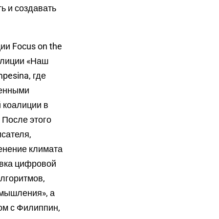
ь и создавать
ии Focus on the
оалиции «Наш
pesina, где
венными
 коалиции в
 После этого
исателя,
менение климата
овка цифровой
алгоритмов,
змышления», а
ом с Филиппин,