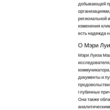
добывающей пр
организациями,
региональной и
изменения клим
есть надежда н
О Мэри Луи
Мэри Луиза Мал
исследователя,
коммуникатора.
документы и пу
продовольствия
глубинных прич
Она также обл
аналитическими