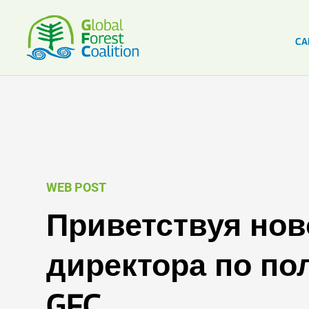
CA
WEB POST
Приветствуя нов
директора по по
GFC