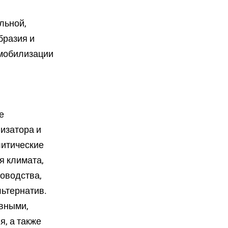
льной,
бразия и
 мобилизации
е
низатора и
литические
я климата,
новодства,
льтернатив.
вными,
, а также