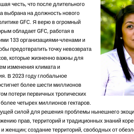
шая честь, что после длительного
а выбрана на должность нового
олитике GFC. Я верю в огромный
орым обладает GFC, работая в
ими 133 организациями-членами и
обы предотвратить точку невозврата
сов, которые жизненно важны для
ем изменения климата и
я. В 2023 году глобальное
остигнет более шести миллионов
этом потери первичных тропических
 более четырех миллионов гектаров.
ущей силой для решения проблемы нынешнего экоци
жению прав, территорий и традиционных знаний кор
и женщин; создание территорий, свободных от обезл