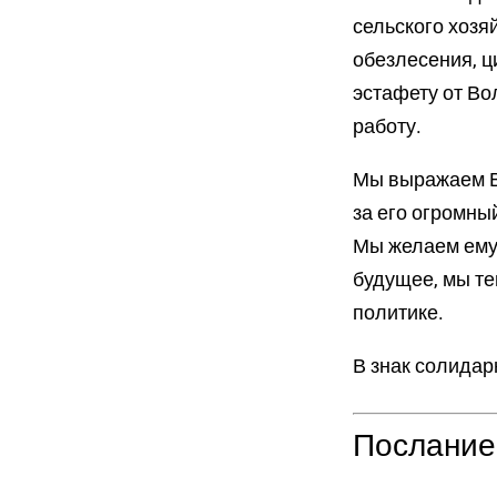
сельского хозя
обезлесения, ц
эстафету от Во
работу.
Мы выражаем В
за его огромны
Мы желаем ему 
будущее, мы те
политике.
В знак солидар
Послание