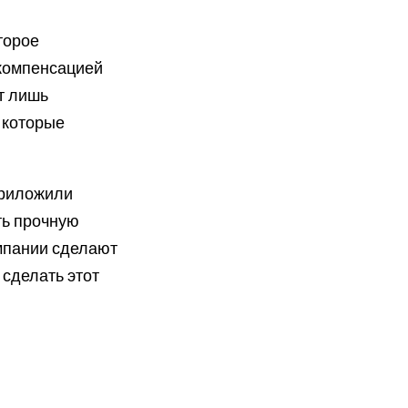
торое
 компенсацией
т лишь
 которые
приложили
ть прочную
омпании сделают
 сделать этот