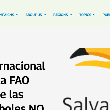
MPAIGNS
ABOUT US
REGIONS
TOPICS
PUB
rnacional
La FAO
e las
rboles NO