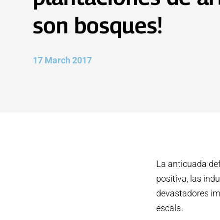
son bosques!
17 March 2017
La anticuada def
positiva, las ind
devastadores imp
escala.