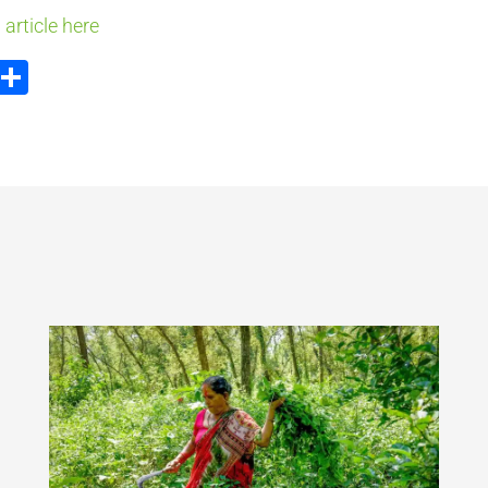
 article here
ook
tter
Email
Share