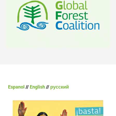
Espanol
//
English
//
русский