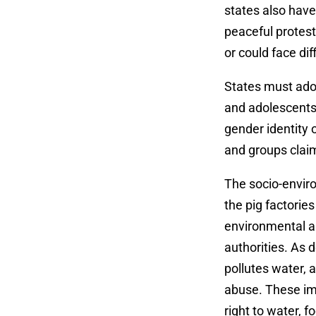
states also have 
peaceful protest
or could face dif
States must ado
and adolescents;
gender identity 
and groups claim
The socio-enviro
the pig factorie
environmental an
authorities. As
pollutes water, a
abuse
. These im
right to water, f