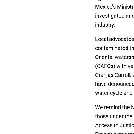
Mexico’s Minist
investigated an
industry
.
Local advocates
contaminated the
Oriental waters
(CAFOs) with va
Granjas Carroll, 
have denounced t
water cycle and 
We remind the Me
those under the 
Access to Justic