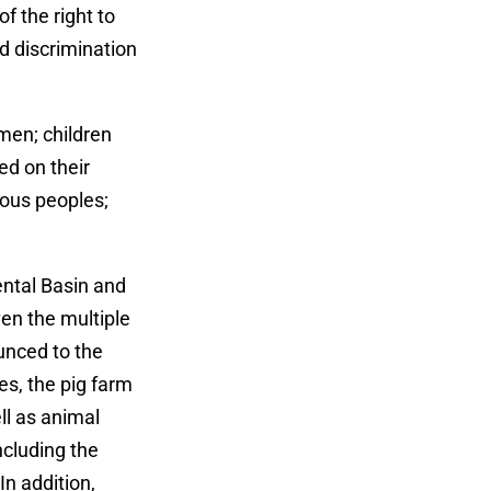
f the right to
d discrimination
men; children
ed on their
nous peoples;
ental Basin and
ven the multiple
unced to the
s, the pig farm
ll as animal
ncluding the
In addition,