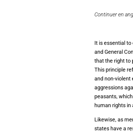
Continuer en ang
It is essential 
and General Com
that the right t
This principle r
and non-violent 
aggressions agai
peasants, which 
human rights in 
Likewise, as me
states have a res