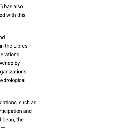
) has also
d with this
and
in the Libres-
perations
 owned by
organizations
hydrological
gations, such as
ticipation and
ibbean, the