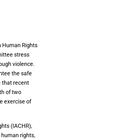
on Human Rights
ttee stress
rough violence.
ntee the safe
 that recent
th of two
e exercise of
ghts (IACHR),
r human rights,