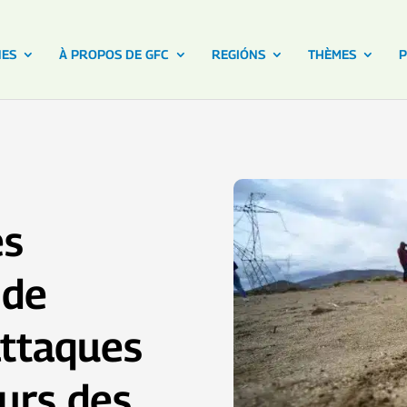
NES
À PROPOS DE GFC
REGIÓNS
THÈMES
P
es
 de
attaques
urs des