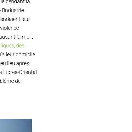
ue pendant la
l’industrie
fendaient leur
 violence
causant la mort
liques, des
’à leur domicile
eu lieu après
 Libres-Oriental
oblème de