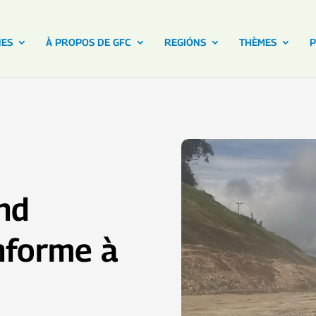
NES
À PROPOS DE GFC
REGIÓNS
THÈMES
P
and
nforme à