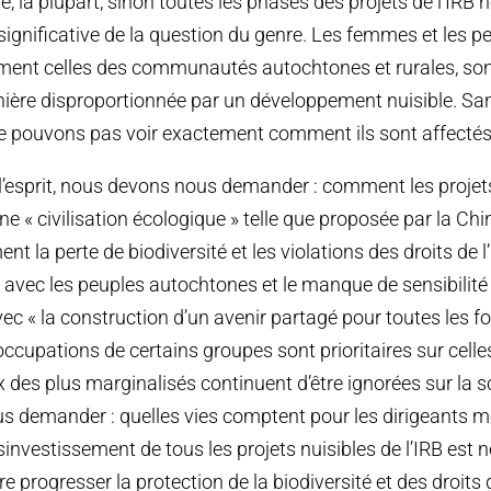
e, la plupart, sinon toutes les phases des projets de l’IRB
ignificative de la question du genre. Les femmes et les 
mment celles des communautés autochtones et rurales, so
ière disproportionnée par un développement nuisible. Sa
e pouvons pas voir exactement comment ils sont affectés
 l’esprit, nous devons nous demander : comment les projet
ne « civilisation écologique » telle que proposée par la Chi
t la perte de biodiversité et les violations des droits de 
vec les peuples autochtones et le manque de sensibilité
vec « la construction d’un avenir partagé pour toutes les f
éoccupations de certains groupes sont prioritaires sur celle
ix des plus marginalisés continuent d’être ignorées sur la 
 demander : quelles vies comptent pour les dirigeants m
investissement de tous les projets nuisibles de l’IRB est n
e progresser la protection de la biodiversité et des droit