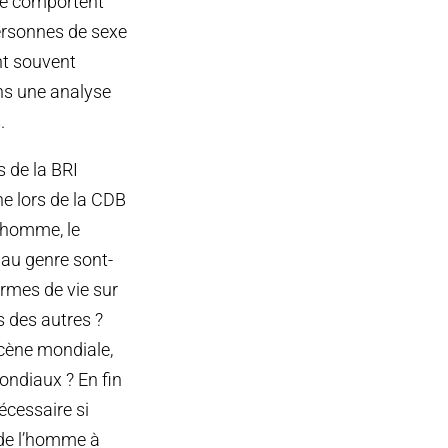
 ne comportent
personnes de sexe
nt souvent
ns une analyse
.
s de la BRI
ne lors de la CDB
l’homme, le
 au genre sont-
ormes de vie sur
s des autres ?
scène mondiale,
ondiaux ? En fin
écessaire si
s de l’homme à