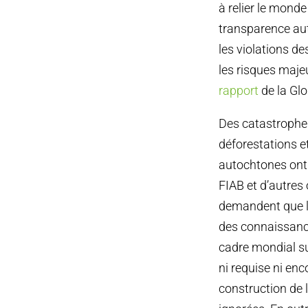
à relier le mond
transparence aut
les violations d
les risques majeu
rapport
de la Glo
Des catastrophes
déforestations e
autochtones ont 
FIAB et d’autres
demandent que le
des connaissance
cadre mondial sur 
ni requise ni en
construction de 