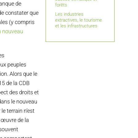
manque de
forêts
 de constater que
Les industries
extractives, le tourisme
ales (y compris
et les infrastructures
n nouveau
es
eux peuples
on. Alors que le
15 de la CDB
ect des droits et
 dans le nouveau
le terrain n’est
n œuvre de la
 souvent