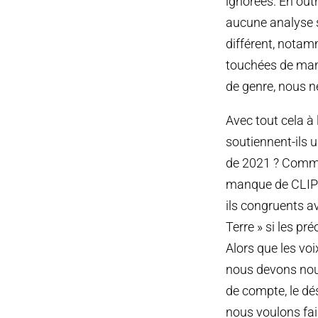
ignorées. En outr
aucune analyse s
différent, nota
touchées de man
de genre, nous n
Avec tout cela à
soutiennent-ils u
de 2021 ? Commen
manque de CLIP a
ils congruents a
Terre » si les pr
Alors que les vo
nous devons nous
de compte, le dés
nous voulons fair