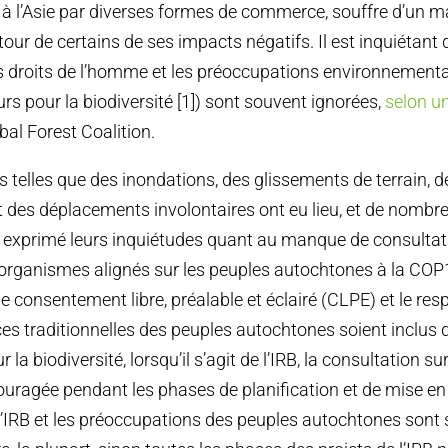
e à l’Asie par diverses formes de commerce, souffre d’un 
our de certains de ses impacts négatifs. Il est inquiétant
es droits de l’homme et les préoccupations environnement
rs pour la biodiversité [1]) sont souvent ignorées,
selon u
bal Forest Coalition.
 telles que des inondations, des glissements de terrain, d
t des déplacements involontaires ont eu lieu, et de nombr
exprimé leurs inquiétudes quant au manque de consultati
 organismes alignés sur les peuples autochtones à la COP
 consentement libre, préalable et éclairé (CLPE) et le resp
s traditionnelles des peuples autochtones soient inclus
la biodiversité, lorsqu’il s’agit de l’IRB, la consultation sur 
couragée pendant les phases de planification et de mise e
l’IRB et les préoccupations des peuples autochtones sont