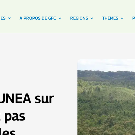
NES
À PROPOS DE GFC
REGIÓNS
THÈMES
P
’UNEA sur
 pas
les