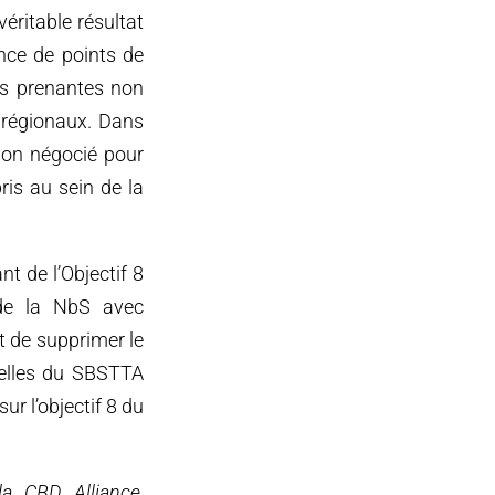
véritable résultat
nce de points de
ies prenantes non
 régionaux. Dans
 non négocié pour
ris au sein de la
t de l’Objectif 8
 de la NbS avec
t de supprimer le
uelles du SBSTTA
r l’objectif 8 du
la CBD Alliance,