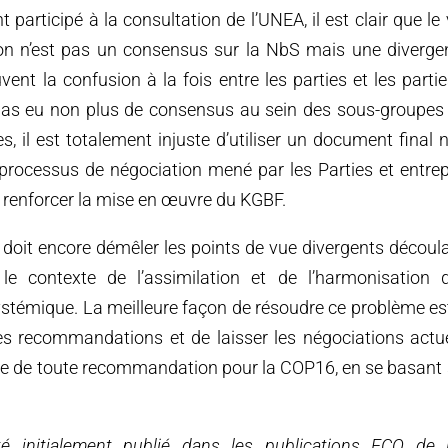
 participé à la consultation de l’UNEA, il est clair que le 
ion n’est pas un consensus sur la NbS mais une diverge
ent la confusion à la fois entre les parties et les part
 a pas eu non plus de consensus au sein des sous-groupes
s, il est totalement injuste d’utiliser un document final
processus de négociation mené par les Parties et entrep
renforcer la mise en œuvre du KGBF.
 doit encore démêler les points de vue divergents découlan
le contexte de l’assimilation et de l’harmonisation
stémique. La meilleure façon de résoudre ce problème es
s recommandations et de laisser les négociations act
se de toute recommandation pour la COP16, en se basant su
té initialement publié dans les publications ECO de 