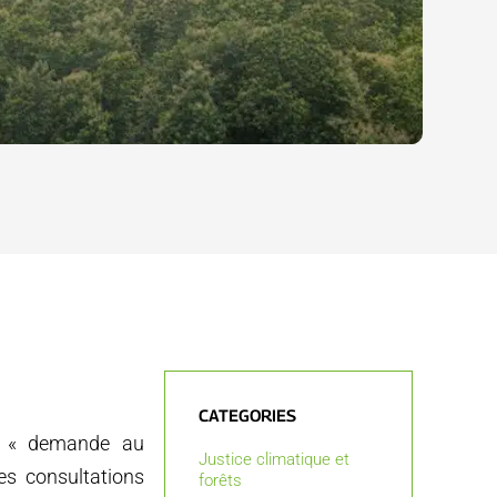
CATEGORIES
A « demande au
Justice climatique et
des consultations
forêts