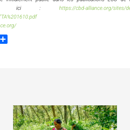
geables ici :
https://cbd-alliance.org/sites/d
TA%201610.pdf
nce.org/
ook
tter
Email
Partager