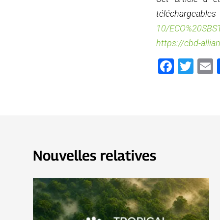
téléchar
10/ECO%20SBST
https://cbd-allia
Faceb
Twi
Nouvelles relatives