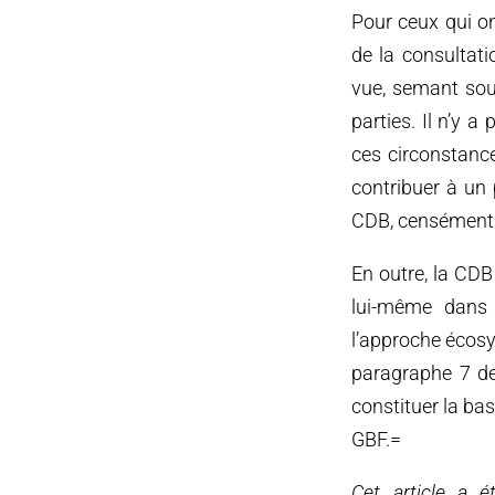
Pour ceux qui ont
de la consultat
vue, semant souv
parties. Il n’y
ces circonstance
contribuer à un 
CDB, censément 
En outre, la CDB
lui-même dans 
l’approche écosy
paragraphe 7 de
constituer la ba
GBF.=
Cet article a é