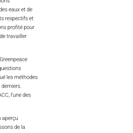
tions
des eaux et de
s respectifs et
ns profité pour
de travailler
e Greenpeace
questions
iqué les méthodes
 derniers.
ACC, l’une des
n aperçu
ssons de la