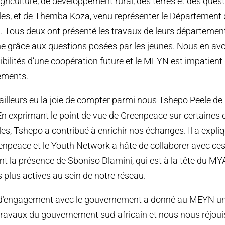
riculture, de développement rural, des terres et des ques
es, et de Themba Koza, venu représenter le Département 
. Tous deux ont présenté les travaux de leurs département
 grâce aux questions posées par les jeunes. Nous en avo
ibilités d’une coopération future et le MEYN est impatient 
ements.
illeurs eu la joie de compter parmi nous Tshepo Peele d
En exprimant le point de vue de Greenpeace sur certaines 
s, Tshepo a contribué à enrichir nos échanges. Il a expl
eenpeace et le Youth Network a hâte de collaborer avec ces
 la présence de Sboniso Dlamini, qui est à la tête du MY
 plus actives au sein de notre réseau.
 d’engagement avec le gouvernement a donné au MEYN u
travaux du gouvernement sud-africain et nous nous réjoui