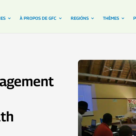
NES
À PROPOS DE GFC
REGIÓNS
THÈMES
P
gagement
uth