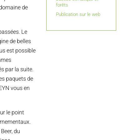
forêts
le domaine de
Publication sur le web
 passées. Le
ine de belles
s est possible
ammes
s par la suite.
des paquets de
MEYN vous en
ur le point
vernementaux.
Beer, du