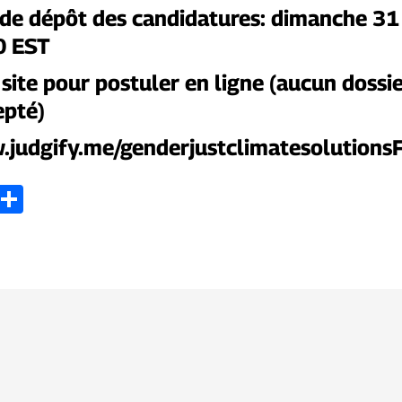
 de dépôt des candidatures: d
imanche 31 
0 EST
 site pour postuler en ligne
(aucun dossie
epté)
w.judgify.me/genderjustclimatesolution
ook
tter
Email
Partager