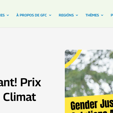
NES
À PROPOS DE GFC
REGIÓNS
THÈMES
P
nt! Prix
 Climat