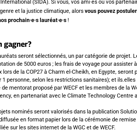
ternational (SIDA). Si vous, vos ami·es ou vos partenair
 genre et la justice climatique, alors
vous pouvez postuler
nos prochain·e·s lauréat·e·s
!
n gagner?
lauréats seront sé
lectionnés, un par catégorie de projet. L
tation de 5000 euros ; les frais de voyage pour assister 
x lors de la COP27 à
Charm el-Cheikh, en Egypte
, seront 
1 personne, selon les restrictions sanitaires); et ils.elles
 de mentorat proposé par WECF et les
membres de la 
ency, en partenariat avec le Climate Technology Centre
jets nominés seront valorisés dans la publication Soluti
 diffusée en format papier lors de la cérémonie de remise
liée sur les sites internet de la WGC et de WECF.