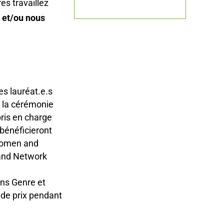
es travaillez
 et/ou nous
es lauréat.e.s
à la cérémonie
pris en charge
 bénéficieront
Women and
 and Network
ons Genre et
 de prix pendant