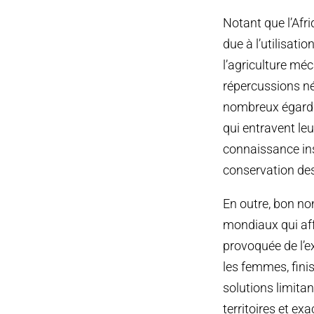
Notant que l’Afri
due à l’utilisati
l’agriculture mé
répercussions né
nombreux égards,
qui entravent leu
connaissance ins
conservation des 
En outre, bon no
mondiaux qui aff
provoquée de l’e
les femmes, fini
solutions limitan
territoires et ex