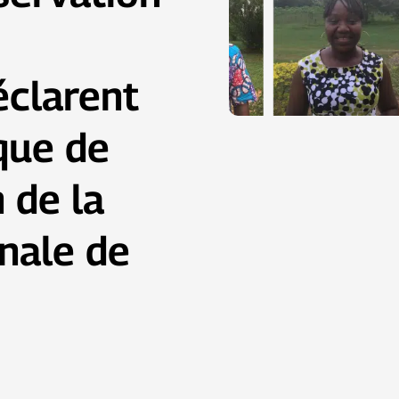
clarent
que de
n de la
nale de