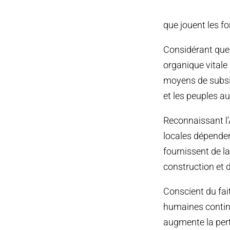
que jouent les f
Considérant que l
organique vitale
moyens de subsis
et les peuples a
Reconnaissant l’A
locales dépenden
fournissent de la
construction et 
Conscient du fait
humaines continu
augmente la pert