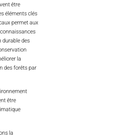
vent être
es éléments clés
ocaux permet aux
s connaissances
on durable des
conservation
éliorer la
n des forêts par
nvironnement
nt être
limatique
ons la