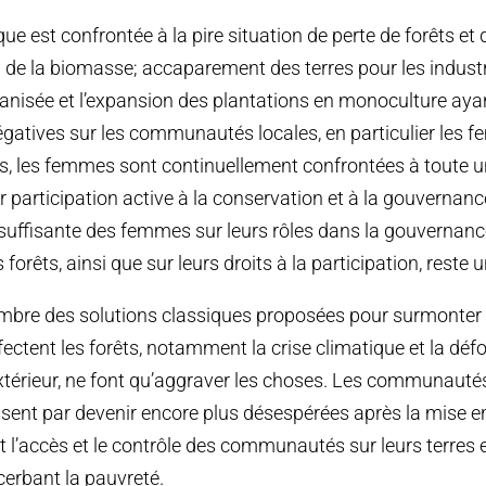
que est confrontée à la pire situation de perte de forêts et 
on de la biomasse; accaparement des terres pour les industr
canisée et l’expansion des plantations en monoculture aya
gatives sur les communautés locales, en particulier les 
 les femmes sont continuellement confrontées à toute un
r participation active à la conservation et à la gouvernanc
uffisante des femmes sur leurs rôles dans la gouvernance
forêts, ainsi que sur leurs droits à la participation, reste u
mbre des solutions classiques proposées pour surmonter l
ectent les forêts, notamment la crise climatique et la déf
xtérieur, ne font qu’aggraver les choses. Les communautés,
ssent par devenir encore plus désespérées après la mise e
t l’accès et le contrôle des communautés sur leurs terres e
acerbant la pauvreté.