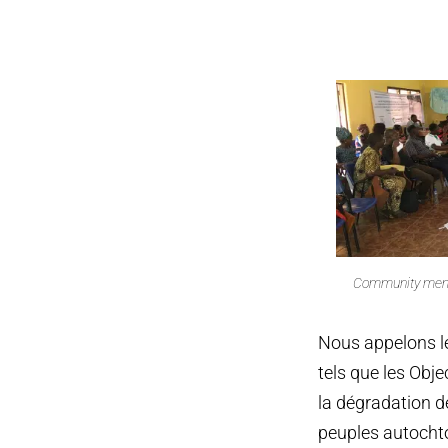
Community membe
Nous appelons l
tels que les Obje
la dégradation de
peuples autochto