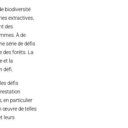
de biodiversité
ies extractives,
nt des
femmes. À de
e série de défis
e des forêts. La
 et la
n défi.
es défis
orestation
 en particulier
n œuvre de telles
t leurs