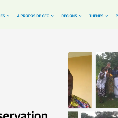
NES
À PROPOS DE GFC
REGIÓNS
THÈMES
P
servation