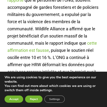
rapporté
que le personnel de l’ONG, souvent
accompagné de gardes forestiers et de policiers
militaires du gouvernement, a expulsé par la
force et la violence des membres de la
communauté. Wildlife Alliance a affirmé que le
projet bénéficiait d’un soutien massif de la
communauté, mais le rapport indique que
cette
affirmation est fausse
, puisque le soutien réel
oscille entre 10 et 16 %. L’ONG a continué à
affirmer que HRW déformait les données pour
servir ses propres intérêts et que le projet avait
We are using cookies to give you the best experience on our
été couronné de succès. Cependant, les
website.
données de
Global Forest Watch
montrent que
You can find out more about which cookies we are using or
switch them off inside settings.
1.400 hectares de forêt primaire ont été perdus
Accept
Reject
Settings
dans la région entre 2016 et 2022 et que le