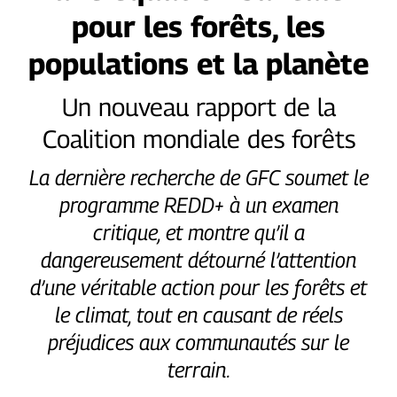
6.
Vérification, annulations et crédits fictifs
pour les forêts, les
7.
Aires protégées, accaparement des terres et
colonialisme
populations et la planète
8.
REDD+, exploitation forestière et plantations d’arbres en
monoculture
Un nouveau rapport de la
9.
REDD+ a échoué
Coalition mondiale des forêts
La dernière recherche de GFC soumet le
programme REDD+ à un examen
critique, et montre qu’il a
dangereusement détourné l’attention
d’une véritable action pour les forêts et
le climat, tout en causant de réels
préjudices aux communautés sur le
terrain.