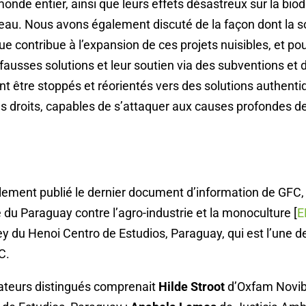
onde entier, ainsi que leurs effets désastreux sur la biodi
eau. Nous avons également discuté de la façon dont la so
ue contribue à l’expansion de ces projets nuisibles, et po
ausses solutions et leur soutien via des subventions et 
ent être stoppés et réorientés vers des solutions authent
les droits, capables de s’attaquer aux causes profondes de
ement publié le dernier document d’information de GFC,
te du Paraguay contre l’agro-industrie et la monoculture [
E
 du Henoi Centro de Estudios, Paraguay, qui est l’une d
C.
rateurs distingués comprenait
Hilde Stroot
d’Oxfam Novib