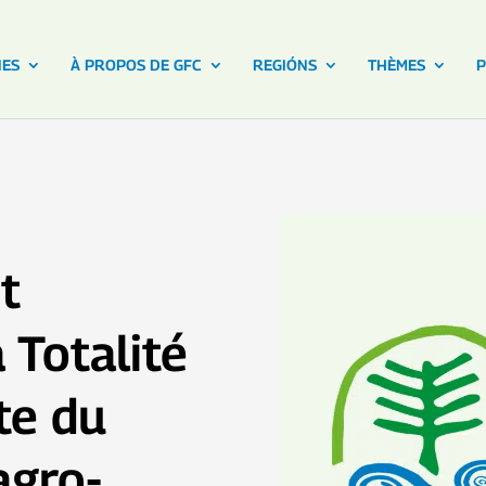
NES
À PROPOS DE GFC
REGIÓNS
THÈMES
P
t
a Totalité
tte du
agro-