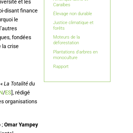
versité et les
Caraïbes
i-disant finance
Élevage non durable
urquoi le
Justice climatique et
d’autres
forêts
iques, fondées
Moteurs de la
déforestation
 la crise
Plantations d'arbres en
monoculture
Rapport
 «
La Totalité du
N
/
ES
], rédigé
es organisations
 ;
Omar Yampey