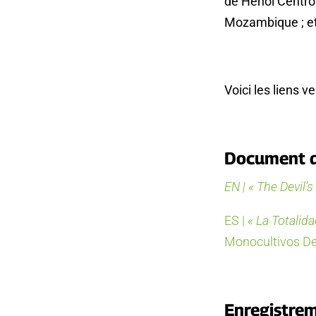
de Henoi Centro
Mozambique ; e
Voici les liens v
Document d
EN | « The Devil’s 
ES |
« La Totalida
Monocultivos De
Enregistrem