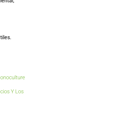
iental,
tiles.
Monoculture
cios Y Los