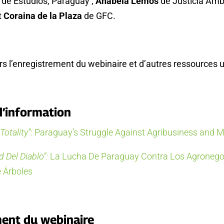
 de Estudios, Paraguay ;
Anabela Lemos
de Justicia Amb
t
Coraina de la Plaza
de GFC.
ers l’enregistrement du webinaire et d’autres ressources u
’information
Totality”
: Paraguay’s Struggle Against Agribusiness and 
d Del Diablo”:
La Lucha De Paraguay Contra Los Agronego
 Árboles
ent du webinaire