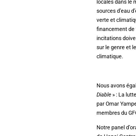
locales dans le m
sources d’eau d’
verte et climatiq
financement de f
incitations doiv
sur le genre et 
climatique.
Nous avons égal
Diable
» : La lut
par Omar Yampey
membres du GF
Notre panel d’o