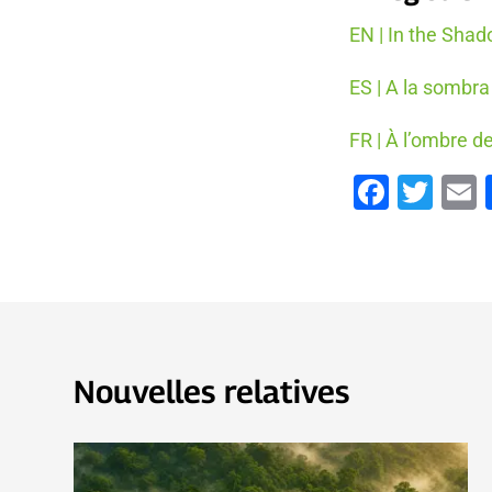
EN | In the Sha
ES | A la sombra
FR | À l’ombre 
Faceb
Twi
Nouvelles relatives