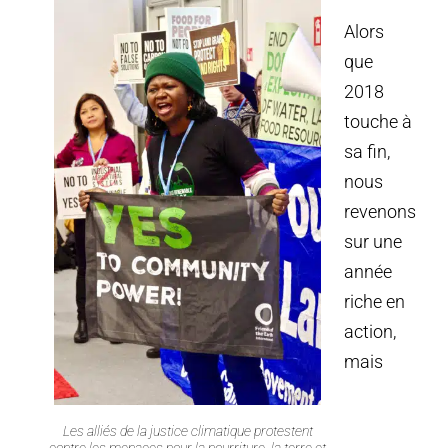
Alors
que
2018
touche à
sa fin,
nous
revenons
sur une
année
riche en
action,
mais
Les alliés de la justice climatique protestent