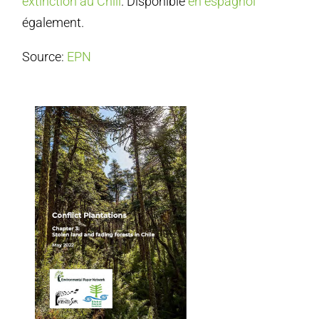
extinction au Chili
. Disponible
en espagnol
également.
Source:
EPN