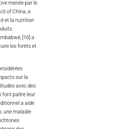
tive menée par le
il of China, a
 et la nutrition
oduits
imbabwé, [16] a
uire les forêts et
considérées
mpacts sur la
litudes avec des
 font paître leur
ditionnel a aidé
x, une maladie
tochtones
obtenir des