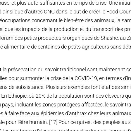
ase, et plus auto-suffisantes en temps de crise. Une initia
ainsi que d’autres ONG dans le but de créer le Food Counc
éoccupations concernant le bien-être des animaux, la santé
i que les impacts de la production et du transport des pr
 forum des petits producteurs organiques de Shashe, au Z
té alimentaire de centaines de petits agriculteurs sans détr
et la préservation du savoir traditionnel sont maintenant 
es pour surmonter la crise de la COVID-19, en termes d’i
ens de subsistance. Plusieurs exemples font état des simi
En Éthiopie, où 20% de la population sont des éleveurs qui
 pays, incluant les zones protégées affectées, le savoir tra
 à faire face aux épidémies d’anthrax chez leurs animau
ale pour l’être humain. [17] Pour ce qui est des peuples au
les méthodes d’élevage traditionnelles leur ont permis d’