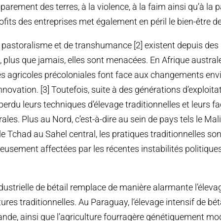
arement des terres, à la violence, à la faim ainsi qu’à la p
ofits des entreprises met également en péril le bien-être 
 pastoralisme et de transhumance [2] existent depuis des 
, plus que jamais, elles sont menacées. En Afrique austral
 agricoles précoloniales font face aux changements en
innovation. [3] Toutefois, suite à des générations d’exploitat
perdu leurs techniques d’élevage traditionnelles et leurs f
ales. Plus au Nord, c’est-à-dire au sein de pays tels le Mali
 le Tchad au Sahel central, les pratiques traditionnelles so
ieusement affectées par les récentes instabilités politiqu
dustrielle de bétail remplace de manière alarmante l’élevag
ltures traditionnelles. Au Paraguay, l‘élevage intensif de bét
ande, ainsi que l’agriculture fourragère génétiquement mod