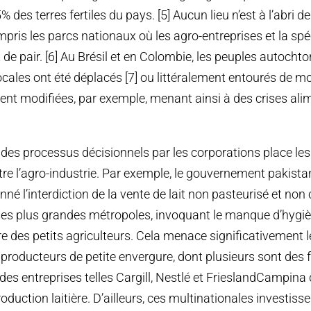
des terres fertiles du pays. [5] Aucun lieu n’est à l’abri de 
ompris les parcs nationaux où les agro-entreprises et la sp
de pair. [6] Au Brésil et en Colombie, les peuples autochto
les ont été déplacés [7] ou littéralement entourés de m
nt modifiées, par exemple, menant ainsi à des crises ali
es processus décisionnels par les corporations place les 
re l’agro-industrie. Par exemple, le gouvernement pakista
é l’interdiction de la vente de lait non pasteurisé et non
 ses plus grandes métropoles, invoquant le manque d’hygi
ère des petits agriculteurs. Cela menace significativement
producteurs de petite envergure, dont plusieurs sont des
es entreprises telles Cargill, Nestlé et FrieslandCampina 
roduction laitière. D’ailleurs, ces multinationales investiss