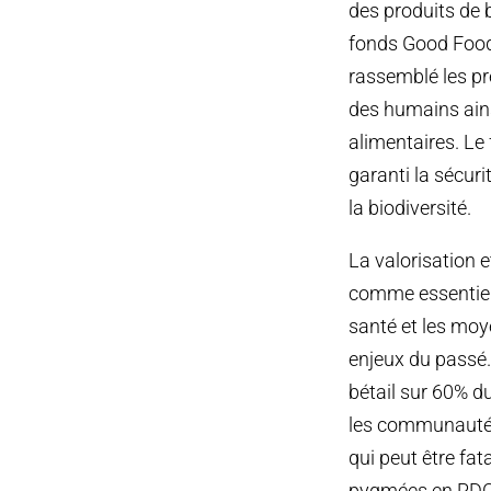
des produits de b
fonds Good Food 
rassemblé les pr
des humains ains
alimentaires. Le
garanti la sécuri
la biodiversité.
La valorisation 
comme essentiell
santé et les moy
enjeux du passé. 
bétail sur 60% du
les communautés
qui peut être fat
pygmées en RDC, 