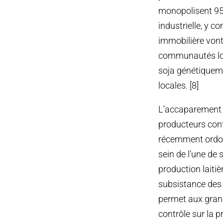
monopolisent 95% 
industrielle, y c
immobilière vont 
communautés loca
soja génétiqueme
locales. [8]
L’accaparement d
producteurs cont
récemment ordonn
sein de l’une de
production laiti
subsistance des 
permet aux grand
contrôle sur la p