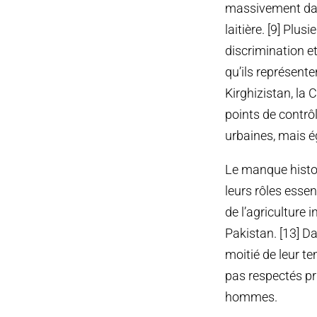
massivement dan
laitière. [9] Plu
discrimination et
qu’ils représente
Kirghizistan, la
points de contrô
urbaines, mais é
Le manque histo
leurs rôles esse
de l’agriculture 
Pakistan. [13] D
moitié de leur te
pas respectés pr
hommes.