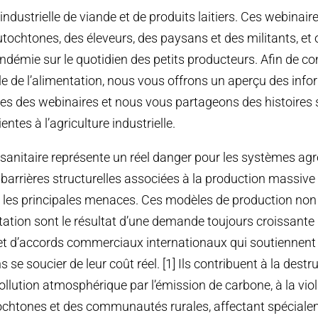
industrielle de viande et de produits laitiers. Ces webinai
utochtones, des éleveurs, des paysans et des militants, et 
ndémie sur le quotidien des petits producteurs. Afin de 
 de l’alimentation, nous vous offrons un aperçu des info
es des webinaires et nous vous partageons des histoires s
ientes à l’agriculture industrielle.
e sanitaire représente un réel danger pour les systèmes ag
s barrières structurelles associées à la production massive 
e les principales menaces. Ces modèles de production non
rtation sont le résultat d’une demande toujours croissante
s et d’accords commerciaux internationaux qui soutiennent 
s se soucier de leur coût réel. [1] Ils contribuent à la destr
ollution atmosphérique par l’émission de carbone, à la viol
ochtones et des communautés rurales, affectant spéciale