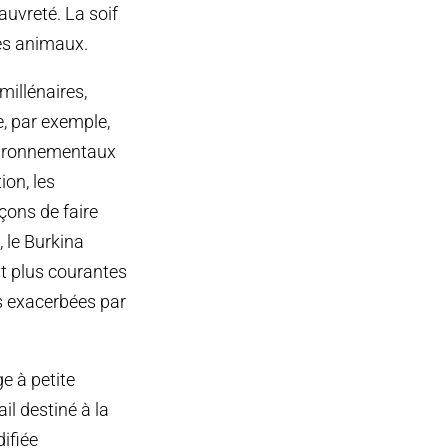
auvreté. La soif
des animaux.
millénaires,
e, par exemple,
vironnementaux
ion, les
açons de faire
, le Burkina
nt plus courantes
es exacerbées par
e à petite
ail destiné à la
ifiée