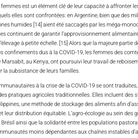
 femmes est un élément clé de leur capacité à affronter le
uels elles sont confrontées: en Argentine, bien que des mil
zones humides [14] aient été saccagés par les méga-monoc
es continuent de garantir l’approvisionnement alimentaire
’élevage à petite échelle. [15] Alors que la majeure partie de
des confinements dus à la COVID-19, les femmes des comt
 Marsabit, au Kenya, ont poursuivi leur travail de reboise
r la subsistance de leurs familles.
munautaires à la crise de la COVID-19 se sont traduites
 des pratiques agricoles traditionnelles. Elles incluent des s
ippines, une méthode de stockage des aliments afin d’ass
t leur distribution équitable. L’agro-écologie au sein des 
 Brésil ainsi que la solidarité entre les populations pastor
ommunautés moins dépendantes aux chaînes instables d’