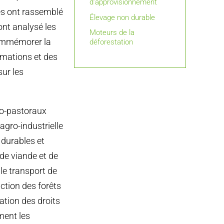
d’approvisionnement
res ont rassemblé
Élevage non durable
ont analysé les
Moteurs de la
commémorer la
déforestation
rmations et des
ur les
ro-pastoraux
agro-industrielle
 durables et
 de viande et de
le transport de
uction des forêts
ation des droits
ment les