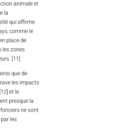
ction animale et
e la
stlé qui affirme
 pays, comme le
 en place de
s les zones
urs. [11]
insi que de
grave les impacts
12] et le
rent presque la
s fonciers ne sont
par les