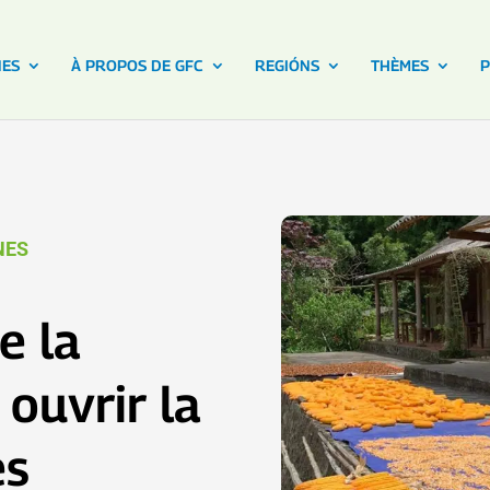
NES
À PROPOS DE GFC
REGIÓNS
THÈMES
P
NES
e la
ouvrir la
es