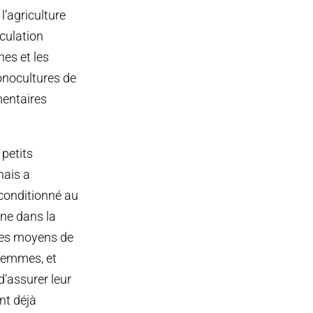
l’agriculture
éculation
nes et les
onocultures de
mentaires
petits
nais a
 conditionné au
ène dans la
 les moyens de
 femmes, et
d’assurer leur
ent déjà