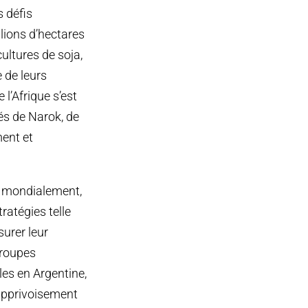
s défis
lions d’hectares
ultures de soja,
 de leurs
 l’Afrique s’est
és de Narok, de
ment et
, mondialement,
tratégies telle
urer leur
groupes
ales en Argentine,
apprivoisement