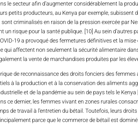
s le secteur afin d’augmenter considérablement la produ
sieurs petits producteurs, au Kenya par exemple, subissent d
 sont criminalisés en raison de la pression exercée par Ne
nt un risque pour la santé publique. [10] Au sein d’autres
 COVID-19 a provoqué des fermetures définitives et la mise
le qui affectent non seulement la sécurité alimentaire dan
galement la vente de marchandises produites par les éleve
rique de reconnaissance des droits fonciers des femmes a
ntiels à la production et à la conservation des aliments ag
industrielle et de la pandémie au sein de pays tels le Kenya [
ans ce dernier, les femmes vivant en zones rurales consac
mps de travail à l’entretien du bétail. Toutefois, leurs droit
incipalement parce que le commerce de bétail est dominé 