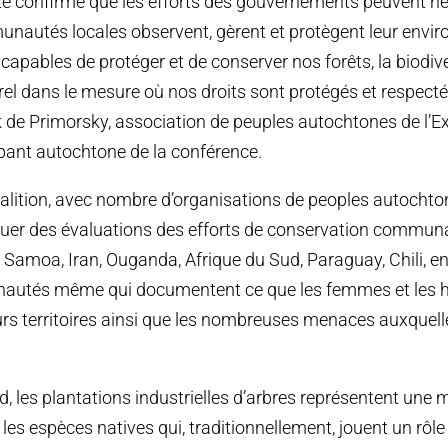
e confirme que les efforts des gouvernements peuvent ne 
unautés locales observent, gèrent et protègent leur envir
pables de protéger et de conserver nos forêts, la biodiver
rel dans le mesure où nos droits sont protégés et respectés
de Primorsky, association de peuples autochtones de l’E
cipant autochtone de la conférence.
alition, avec nombre d’organisations de peoples autochto
ctuer des évaluations des efforts de conservation commun
: Samoa, Iran, Ouganda, Afrique du Sud, Paraguay, Chili, en
nautés même qui documentent ce que les femmes et les
urs territoires ainsi que les nombreuses menaces auxquelle
d, les plantations industrielles d’arbres représentent une
 les espèces natives qui, traditionnellement, jouent un rôl