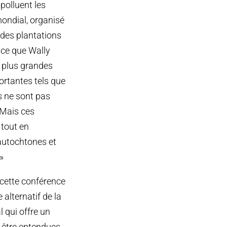
 polluent les
mondial, organisé
 des plantations
 ce que Wally
s plus grandes
ortantes tels que
es ne sont pas
. Mais ces
 tout en
autochtones et
»
 cette conférence
alternatif de la
l qui offre un
 être entendues.