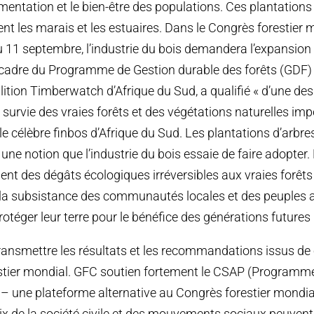
imentation et le bien-être des populations. Ces plantations
ent les marais et les estuaires. Dans le Congrès forestier 
 11 septembre, l’industrie du bois demandera l’expansion
 cadre du Programme de Gestion durable des forêts (GDF)
ition Timberwatch d’Afrique du Sud, a qualifié « d’une de
survie des vraies forêts et des végétations naturelles imp
le célèbre finbos d’Afrique du Sud. Les plantations d’arbr
 une notion que l’industrie du bois essaie de faire adopter
ent des dégâts écologiques irréversibles aux vraies forêts
a subsistance des communautés locales et des peuples 
rotéger leur terre pour le bénéfice des générations futures 
ransmettre les résultats et les recommandations issus de
tier mondial. GFC soutien fortement le CSAP (Programme 
2] – une plateforme alternative au Congrès forestier mondia
ix de la société civile et des mouvements sociaux peuvent