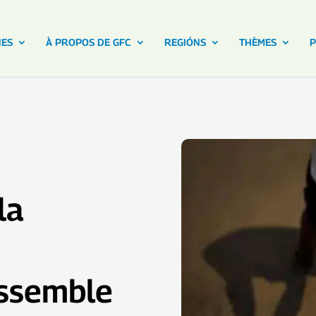
NES
À PROPOS DE GFC
REGIÓNS
THÈMES
P
la
ssemble