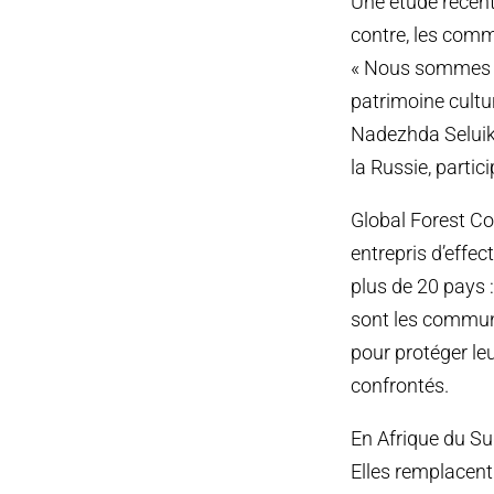
Une étude récent
contre, les comm
« Nous sommes ca
patrimoine cultu
Nadezhda Seluik 
la Russie, parti
Global Forest Co
entrepris d’effe
plus de 20 pays 
sont les commu
pour protéger le
confrontés.
En Afrique du Su
Elles remplacent