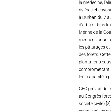
la médecine, l’al
rivières et envas
à Durban du 7 au
d’arbres dans le
Menne de la Coal
menaces pour la 
les pâturages et 
des forêts. Cette
plantations caus
compromettant l
leur capacité à p
GFC prévoit de t
au Congrès fores
société civile) [
espace où les vo