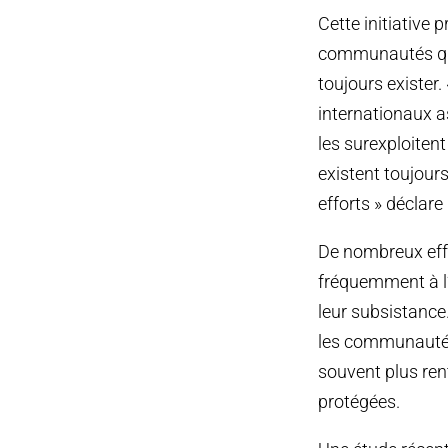
Cette initiative p
communautés qui 
toujours exister
internationaux a
les surexploitent
existent toujour
efforts » déclar
De nombreux eff
fréquemment à l
leur subsistance
les communautés 
souvent plus ren
protégées.