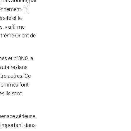
pas aboutir, par
onnement. [1]
sité et le
, » affirme
xtrême Orient de
nes et d’ONG, a
autaire dans
tre autres. Ce
 hommes font
s ils sont
 menace sérieuse.
e important dans