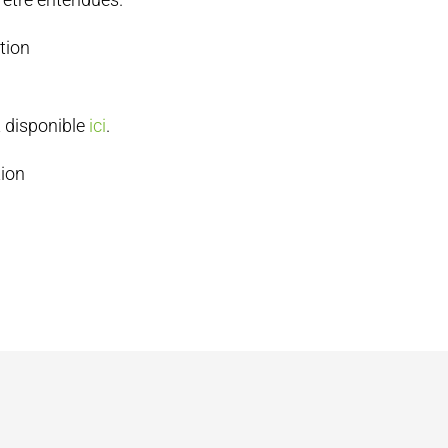
tion
t disponible
ici
.
tion