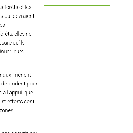
s forêts et les
s qui devraient
ues
rêts, elles ne
ssuré qu’ils
nuer leurs
onaux, mènent
s dépendent pour
 à l’appui, que
urs efforts sont
 zones