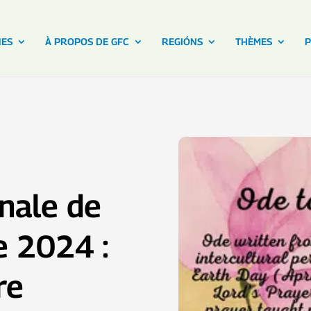
NES
À PROPOS DE GFC
REGIÓNS
THÈMES
P
nale de
e 2024 :
re