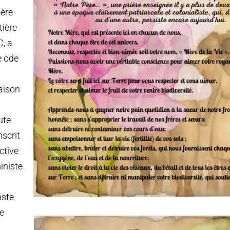
lère
tière
C, a
ne ode
aison
ute
nscrit
ctive
iniste
aste
le