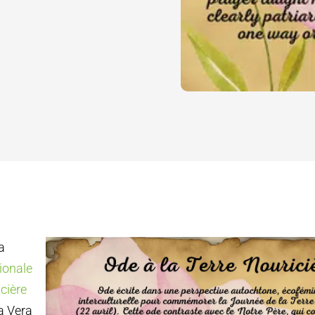
a
ionale
icière
a Vera