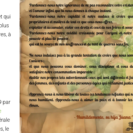
t qui
 plus
es, à
9 par
e
érale
, le