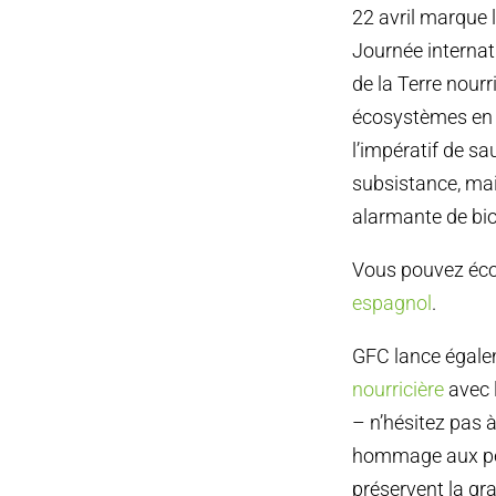
22 avril marque 
Journée internat
de la Terre nourr
écosystèmes en 
l’impératif de s
subsistance, mai
alarmante de bio
Vous pouvez écou
espagnol
.
GFC lance égale
nourricière
avec l
– n’hésitez pas 
hommage aux peu
préservent la gra