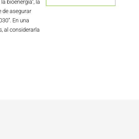
a bioenergía”, la
le de asegurar
030”. En una
s, al considerarla