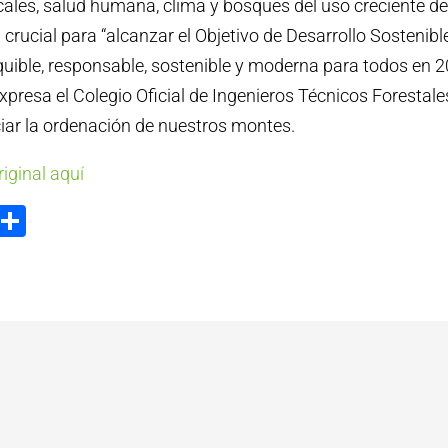
les, salud humana, clima y bosques del uso creciente de l
 crucial para “alcanzar el Objetivo de Desarrollo Sostenib
uible, responsable, sostenible y moderna para todos en 2
expresa el Colegio Oficial de Ingenieros Técnicos Forestale
ciar la ordenación de nuestros montes.
riginal aquí
ook
tter
Email
Compartir