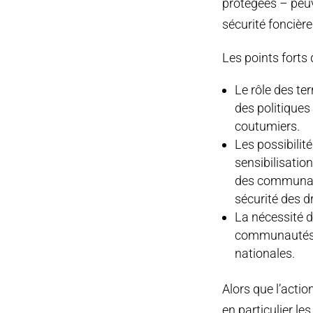
protégées – peuv
sécurité foncièr
Les points forts 
Le rôle des te
des politiques
coutumiers.
Les possibilit
sensibilisatio
des communauté
sécurité des dr
La nécessité d
communautés a
nationales.
Alors que l’acti
en particulier l