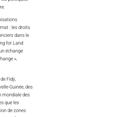
re.
nisations
mat : les droits
onciers dans le
ing for Land
d’un échange
Change »,
e Fidji,
elle-Guinée, des
on mondiale des
es que les
ation de zones