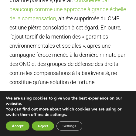
« nature positive », qui était
considérée par
beaucoup comme une approche à grande échelle
de la compensation
, ait été supprimée du CMB
est une piètre consolation à cet égard. En outre,
l’ajout tardif de la mention des « garanties
environnementales et sociales », après une
campagne féroce menée à la dernière minute par
des ONG et des groupes de défense des droits
contre les compensations à la biodiversité, ne
constitue qu’une solution de fortune.
Solutions fondées sur la nature (NBS)
We are using cookies to give you the best experience on our
website.
You can find out more about which cookies we are using or
Une autre bataille, qui a été perdue au tout
switch them off inside settings.
dernier moment, a été la
longue lutte menée par
Accept
Reject
Settings
de nombreuses ONG et groupes de titulaires de