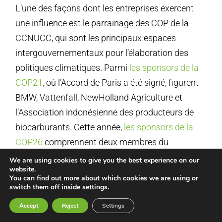
L’une des façons dont les entreprises exercent
une influence est le parrainage des COP de la
CCNUCC, qui sont les principaux espaces
intergouvernementaux pour l’élaboration des
politiques climatiques. Parmi
les sponsors de la
COP21
, où l’Accord de Paris a été signé, figurent
BMW, Vattenfall, NewHolland Agriculture et
l’Association indonésienne des producteurs de
biocarburants. Cette année,
les sponsors de la
COP26
comprennent deux membres du
Partenariat Zéro Carbone Humber dirigé par
We are using cookies to give you the best experience on our
website.
Drax, SSE et National Grid. Le Partnership
You can find out more about which cookies we are using or
Humber a demandé des millions de fonds publics
switch them off inside settings.
pour développer un projet pilote de bioénergie
Accept
Reject
Settings
avec captage et stockage du carbone, une