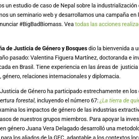
s un estudio de caso de Nepal sobre la industrialización 
zamos un seminario web y desarrollamos una campaña en 
enunciar #BigBadBiomass. Vea
todas las acciones realiz
 de Justicia de Género y Bosques
dio la bienvenida a 
 año pasado: Valentina Figuera Martínez, doctoranda e in
ada en Brasil. Tiene experiencia en las áreas de justicia 
 género, relaciones internacionales y diplomacia.
usticia de Género ha participado estrechamente en los 
ertura forestal
, incluyendo el número 67:
¿La tierra de qu
examina los impactos de género de las industrias extract
casos de nuestros grupos miembros. Para apoyar la inves
 en género Juana Vera Delagado desarrolló una metodolo
 para los aliados de la GFC, adaptable a los contextos loca