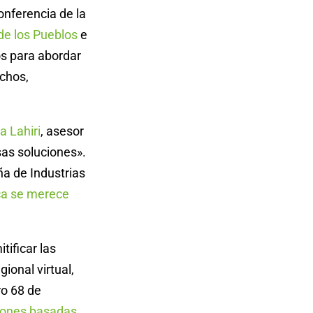
onferencia de la
de los Pueblos
e
s para abordar
echos,
 Lahiri
, asesor
sas soluciones».
a de Industrias
ca se merece
tificar las
gional virtual,
ro 68 de
ciones basadas