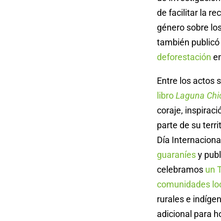
de facilitar la 
género sobre lo
también public
deforestación
en
Entre los actos 
libro
Laguna Chi
coraje, inspirac
parte de su terr
Día Internacion
guaraníes
y pub
celebramos
un T
comunidades lo
rurales e indíg
adicional para 