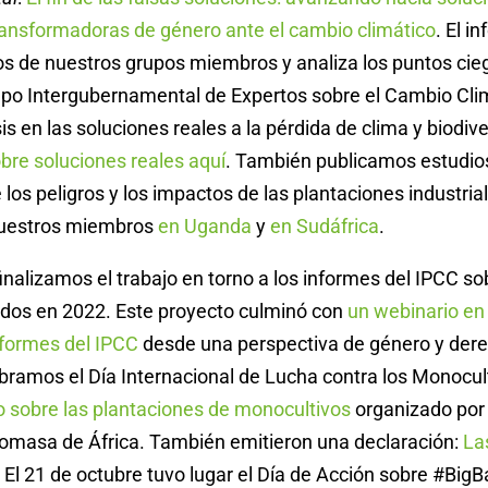
ransformadoras de género ante el cambio climático
. El i
os de nuestros grupos miembros y analiza los puntos cie
upo Intergubernamental de Expertos sobre el Cambio Clim
sis en las soluciones reales a la pérdida de clima y biodiv
bre soluciones reales aquí
. También publicamos estudio
 los peligros y los impactos de las plantaciones industria
nuestros miembros
en Uganda
y
en Sudáfrica
.
inalizamos el trabajo en torno a los informes del IPCC s
ados en 2022. Este proyecto culminó con
un webinario en 
informes del IPCC
desde una perspectiva de género y dere
bramos el Día Internacional de Lucha contra los Monocul
o sobre las plantaciones de monocultivos
organizado por 
iomasa de África. También emitieron una declaración:
La
. El 21 de octubre tuvo lugar el Día de Acción sobre #Bi