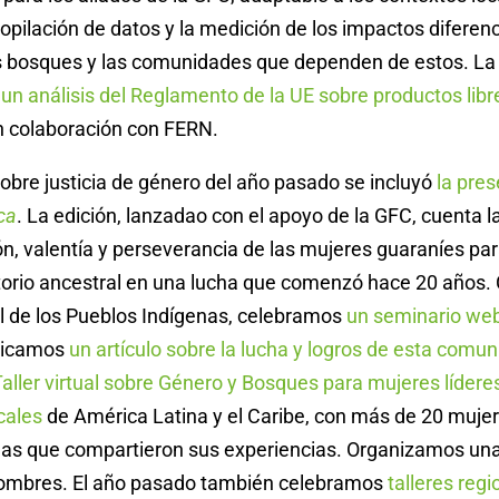
recopilación de datos y la medición de los impactos diferen
s bosques y las comunidades que dependen de estos. L
ó
un análisis del Reglamento de la UE sobre productos libr
 colaboración con FERN.
sobre justicia de género del año pasado se incluyó
la pres
ca
. La edición, lanzadao con el apoyo de la GFC, cuenta la
ión, valentía y perseverancia de las mujeres guaraníes pa
itorio ancestral en una lucha que comenzó hace 20 años.
al de los Pueblos Indígenas, celebramos
un seminario web
licamos
un artículo sobre la lucha y logros de esta comu
aller virtual sobre Género y Bosques para mujeres lídere
cales
de América Latina y el Caribe, con más de 20 mujer
enas que compartieron sus experiencias. Organizamos un
hombres. El año pasado también celebramos
talleres reg