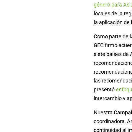
género para Asia
locales de la r
la aplicación de
Como parte de la
GFC firmó acuer
siete países de 
recomendaciones 
recomendaciones
las recomendaci
presentó
enfoqu
intercambio y a
Nuestra
Campañ
coordinadora, An
continuidad al i