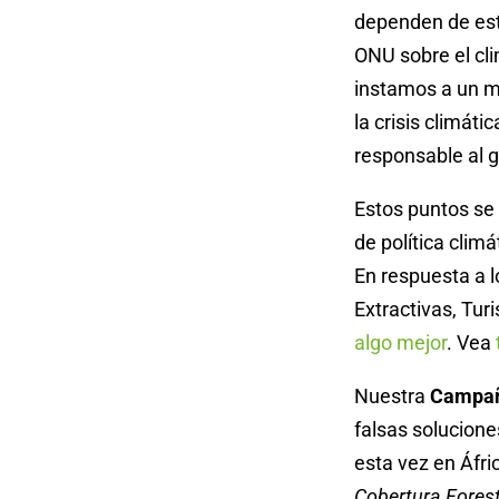
dependen de esto
ONU sobre el cl
instamos a un m
la crisis climát
responsable al 
Estos puntos se 
de política clim
En respuesta a 
Extractivas, Tur
algo mejor
. Vea
Nuestra
Campañ
falsas soluciones
esta vez en Áfri
Cobertura Forest