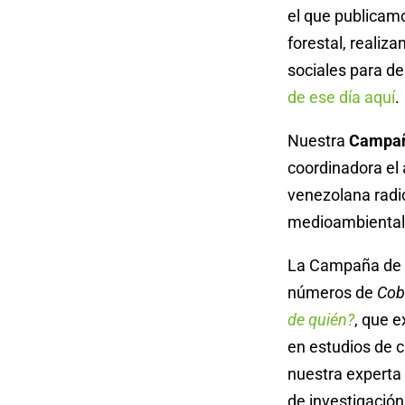
el que publicamo
forestal, reali
sociales para d
de ese día aquí
.
Nuestra
Campaña
coordinadora el
venezolana radic
medioambiental,
La Campaña de J
números de
Cob
de quién?
, que 
en estudios de 
nuestra experta
de investigación