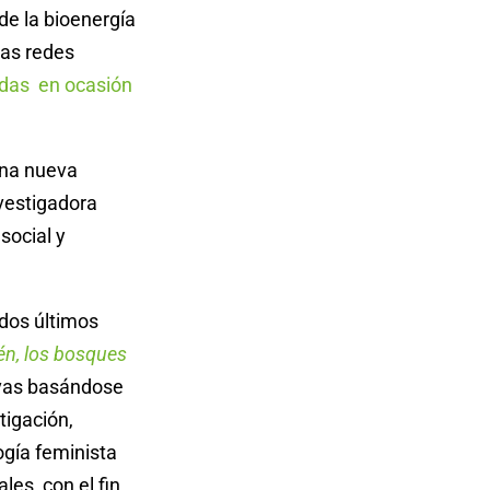
de la bioenergía
las redes
adas en ocasión
una nueva
vestigadora
social y
dos últimos
ién, los bosques
ivas basándose
tigación,
gía feminista
les, con el fin