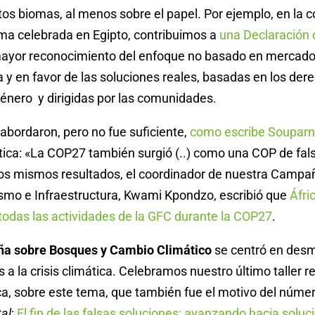
s biomas, al menos sobre el papel. Por ejemplo, en la c
ima celebrada en Egipto, contribuimos a
una Declaración 
ayor reconocimiento del enfoque no basado en mercado
ica y en favor de las soluciones reales, basadas en los der
género
y dirigidas por las comunidades.
abordaron, pero no fue suficiente,
como escribe Souparna
ática: «La COP27 también surgió (..) como una COP de fal
los mismos resultados, el coordinador de nuestra Campañ
ismo e Infraestructura, Kwami Kpondzo, escribió que
Áfri
todas las actividades de la GFC durante la COP27
.
a sobre Bosques y Cambio Climático
se centró en desmi
 a la crisis climática. Celebramos nuestro último taller re
ca, sobre este tema, que también fue el motivo del núme
al
:
El fin de las falsas soluciones: avanzando hacia solu