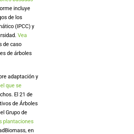
nforme incluye
gos de los
ático (IPCC) y
ersidad.
Vea
s de caso
les de árboles
obre adaptación y
el que se
chos. El 21 de
tivos de Árboles
el Grupo de
s plantaciones
gBadBiomass, en