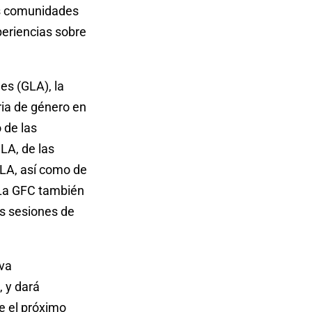
as comunidades
periencias sobre
es (GLA), la
ria de género en
 de las
LA, de las
GLA, así como de
 La GFC también
s sesiones de
eva
, y dará
e el próximo