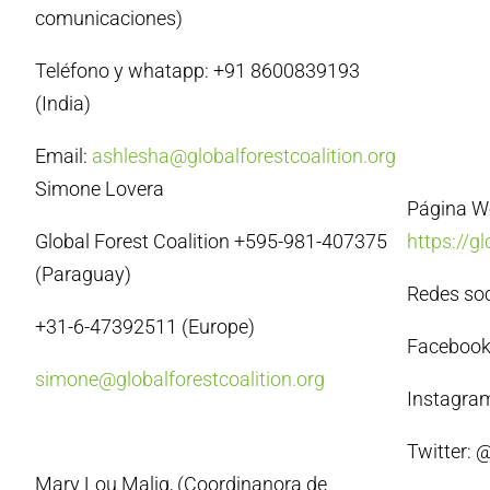
comunicaciones)
Teléfono y whatapp: +91 8600839193
(India)
Email:
ashlesha@globalforestcoalition.org
Simone Lovera
Página W
Global Forest Coalition +595-981-407375
https://g
(Paraguay)
Redes soc
+31-6-47392511 (Europe)
Facebook:
simone@globalforestcoalition.org
Instagram
Twitter: 
Mary Lou Malig, (Coordinanora de