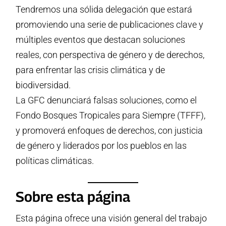
Tendremos una sólida delegación que estará
8.
Eventos en la Cumbre de Pueblos
promoviendo una serie de publicaciones clave y
9.
Casa de las ONG
10.
Mantente Conectado
múltiples eventos que destacan soluciones
reales, con perspectiva de género y de derechos,
para enfrentar las crisis climática y de
biodiversidad.
La GFC denunciará falsas soluciones, como el
Fondo Bosques Tropicales para Siempre (TFFF),
y promoverá enfoques de derechos, con justicia
de género y liderados por los pueblos en las
políticas climáticas.
Sobre esta página
Esta página ofrece una visión general del trabajo