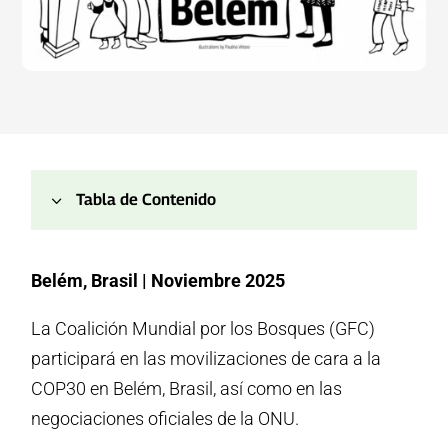
3
Tabla de Contenido
1.
Sobre esta página
Belém, Brasil | Noviembre 2025
2.
Delegación de la GFC
3.
Publicaciones Clave
La Coalición Mundial por los Bosques (GFC)
4.
Eventos Clave
participará en las movilizaciones de cara a la
5.
Eventos oficiales de la COP30
COP30 en Belém, Brasil, así como en las
6.
Conferencias de prensa
negociaciones oficiales de la ONU.
7.
Embajada de los Pueblos por los Bosques (Edificio Red
GTA)