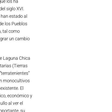
que los ha
el siglo XVI.
 han estado al
de los Pueblos
a, tal como
lograr un cambio
 de Laguna Chica
tarias (Tierras
“terratenientes”
ron monocultivos
existente. El
sico, económico y
llo al ver el
importante, su