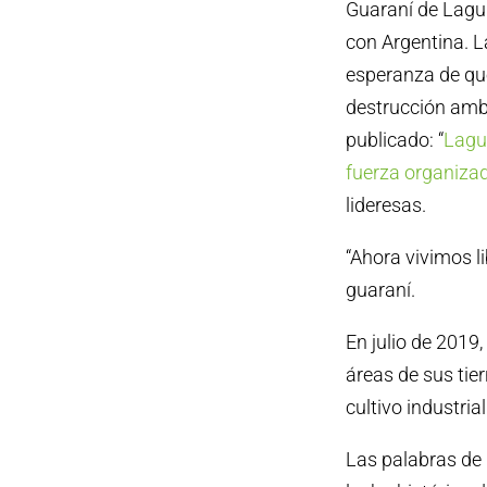
Guaraní de Laguna
con Argentina. L
esperanza de que
destrucción ambie
publicado: “
Lagun
fuerza organizad
lideresas.
“Ahora vivimos li
guaraní.
En julio de 2019
áreas de sus tie
cultivo industri
Las palabras de 