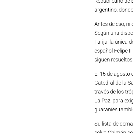
Republicano de B
argentino, donde
Antes de eso, ni 
Según una dispos
Tarija, la única
español Felipe I
siguen resueltos
El 15 de agosto 
Catedral de la S
través de los tróp
La Paz, para exig
guaraníes tambié
Su lista de dema
selva Chimán sea