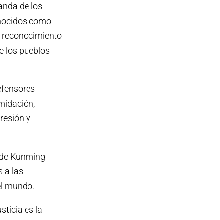
manda de los
onocidos como
l reconocimiento
de los pueblos
efensores
midación,
presión y
d de Kunming-
s a las
el mundo.
ticia es la