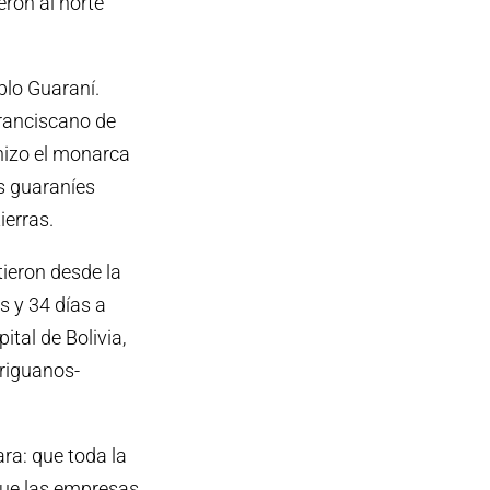
eron al norte
blo Guaraní.
Franciscano de
 hizo el monarca
os guaraníes
ierras.
tieron desde la
s y 34 días a
pital de Bolivia,
iriguanos-
ra: que toda la
que las empresas