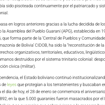
bía sido pisoteada continuamente por el patriarcado y si
onial.
basa en logros anteriores gracias a la lucha decidida de lo
 la Asamblea del Pueblo Guaraní (APG), establecida en 1
G, que forma parte de la ‘Central de Pueblos y Comunidade
mazonía de Bolivia’ CIDOB, ha sido la “reconstitución de la
rechos organizativos, territoriales, educativos, lingüísticos
anos destruidos por el sistema trinitario colonial: despo
ción cívica (militar).
pendencia, el Estado boliviano continuó institucionalizan
és de
leyes
que protegían a los terratenientes y buscaban er
 el día de hoy, el 28 de enero se conmemora el aniversari
892, en la que 5.000 guaraníes fueron masacrados por el E