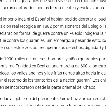
olivia. Los guaraníes que sobrevivieron a la masacre huy
 fueron capturados por los terratenientes y esclavizados.
el imperio Inca ni el Español habían podido derrotar al pue
ición real recogida en 1882 por misioneros del Colegio 
 declaración formal de guerra contra un Pueblo Indígena la
I fue contra los guaraníes. Sin embargo, a pesar de esto, l
 en sus esfuerzos por recuperar sus derechos, dignidad y t
de 1990, miles de mujeres, hombres y niños guaraníes par
antísima Trinidad en Beni en una marcha de 600 kilómetro
icos, los valles andinos y las frías tierras altas hacia la ca
ir el retorno de los territorios de la nación guaraní. Los ch
n se incorporaron desde la parte oriental del Chaco.
ndas al gobierno del presidente Jaime Paz Zamora era cla
 concediera al pueblo guaraní como territorio indígena; 