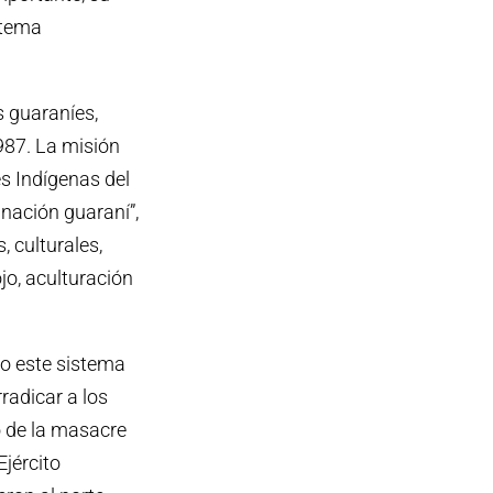
stema
s guaraníes,
987. La misión
s Indígenas del
 nación guaraní”,
, culturales,
jo, aculturación
do este sistema
radicar a los
o de la masacre
jército