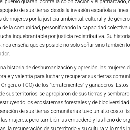
el pueblo guaraní contra la colonización y el patriarcado, 
spojado de sus tierras desde la invasión española a fines d
de mujeres por la justicia ambiental, cultural y de género
ha de la comunidad, personificando la capacidad colectiva 
ucha inquebrantable por justicia redistributiva. Su histori
ro, nos enseña que es posible no solo soñar sino también 
ador.
una historia de deshumanización y opresión, las mujeres
raje y valentía para luchar y recuperar sus tierras comuni
Origen, o TCO) de los “terratenientes” y ganaderos. Estos 
de sus territorios, se apropiaron de sus tierras y sembra
destruyendo los ecosistemas forestales y de biodiversidad 
eración de sus tierras comunitarias tuvo un alto costo fí
las mujeres, pero también las empoderó y las llenó de orgu
as: la recuperación de su territorio y su cultura y, lo más 