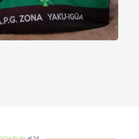
DICH Radio
el 24