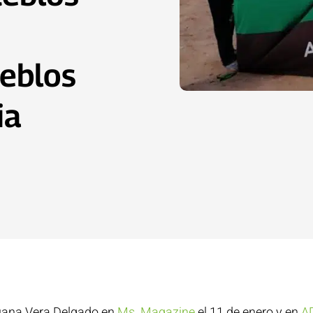
ueblos
ia
uana Vera Delgado en
Ms. Magazine
el 11 de enero y en
A