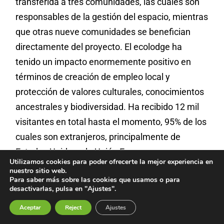
transferida a tres comunidades, las cuales son
responsables de la gestión del espacio, mientras
que otras nueve comunidades se benefician
directamente del proyecto. El ecolodge ha
tenido un impacto enormemente positivo en
términos de creación de empleo local y
protección de valores culturales, conocimientos
ancestrales y biodiversidad. Ha recibido 12 mil
visitantes en total hasta el momento, 95% de los
cuales son extranjeros, principalmente de
Estados Unidos y la Unión Europea.
Utilizamos cookies para poder ofrecerte la mejor experiencia en
nuestro sitio web.
Por su parte, el proyecto Naku está ubicado en
Para saber más sobre las cookies que usamos o para
desactivarlas, pulsa en "Ajustes".
el territorio del pueblo indígena Sápara,
reconocido por la UNESCO como Patrimonio de
Aceptar
Reject
Ajustes
la Humanidad. Tiene una infraestructura más