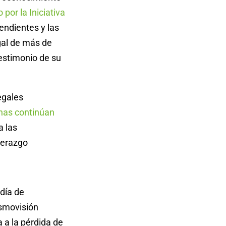
por la Iniciativa
endientes y las
gal de más de
testimonio de su
egales
enas continúan
a las
derazgo
 día de
osmovisión
a a la pérdida de