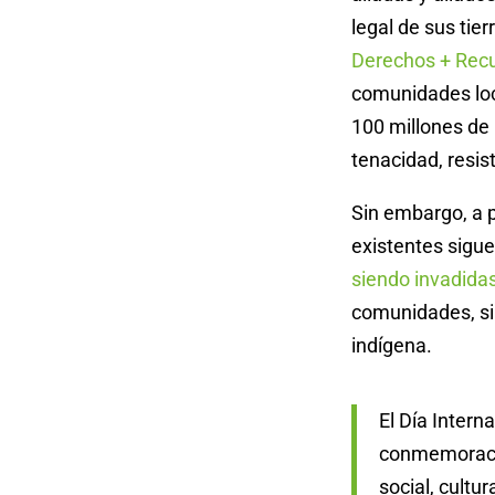
legal de sus tie
Derechos + Rec
comunidades loc
100 millones de 
tenacidad, resis
Sin embargo, a p
existentes sigu
siendo invadida
comunidades, sin
indígena.
El Día Intern
conmemoració
social, cultu