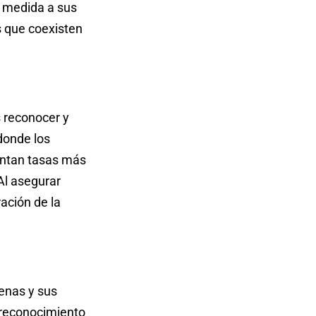
n medida a sus
s que coexisten
 reconocer y
donde los
entan tasas más
Al asegurar
ación de la
genas y sus
l reconocimiento