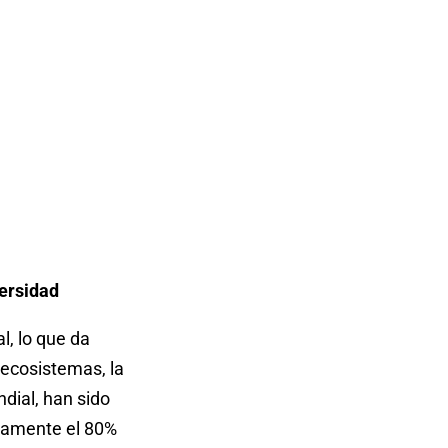
versidad
l, lo que da
 ecosistemas, la
dial, han sido
damente el 80%