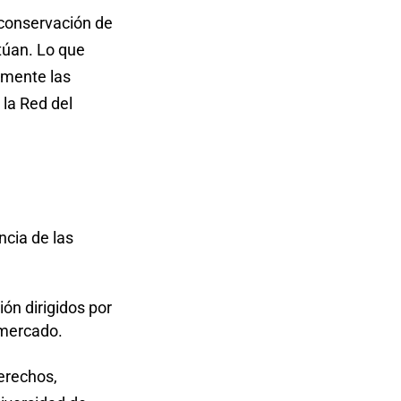
 conservación de
etúan. Lo que
lmente las
 la Red del
ncia de las
ón dirigidos por
 mercado.
erechos,