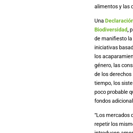
alimentos y las
Una
Declaración
Biodiversidad
,
p
de manifiesto la
iniciativas bas
los acaparamient
género, las cons
de los derechos
tiempo, los sist
poco probable qu
fondos adicional
“Los mercados d
repetir los mis
introducen amen