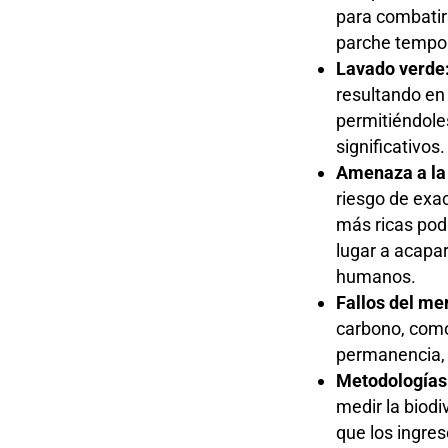
para combatir 
parche tempora
Lavado verde
resultando en
permitiéndole
significativos.
Amenaza a la 
riesgo de exa
más ricas podr
lugar a acapa
humanos.
Fallos del me
carbono, como 
permanencia, 
Metodologías 
medir la biodi
que los ingres