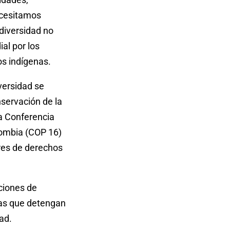
ecesitamos
diversidad no
ial por los
os indígenas.
versidad se
servación de la
ma Conferencia
lombia (COP 16)
ares de derechos
ciones de
das que detengan
ad.