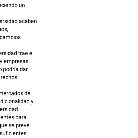
reciendo un
versidad acaben
nos,
r cambios
ersidad trae el
s y empresas
o podría dar
erechos
 mercados de
dicionalidad y
ersidad.
tentes para
 que se prevé
suficientes.