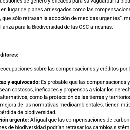
cuestiones de género y eficaces para salvaguardar la bio
, en lugar de planes arriesgados como las compensacione
d, que sólo retrasan la adopción de medidas urgentes”, 
Alianza para la Biodiversidad de las OSC africanas.
ditores:
preocupaciones sobre las compensaciones y créditos por 
caz y equivocado:
Es probable que las compensaciones y 
 sean costosos, ineficaces y propensos a violar los dere
lternativos, como la protección de las tierras y territori
a mejora de las normativas medioambientales, tienen más 
pérdida de biodiversidad.
ción urgente:
Al igual que las compensaciones de carbono
s de biodiversidad podrían retrasar los cambios sistém