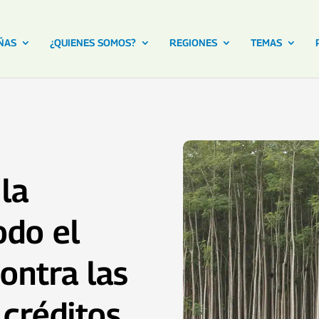
ÑAS
¿QUIENES SOMOS?
REGIONES
TEMAS
la
odo el
ontra las
créditos