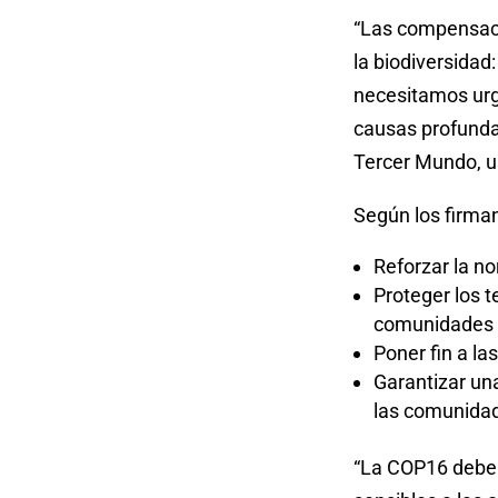
“Las compensacio
la biodiversidad
necesitamos urg
causas profundas
Tercer Mundo, u
Según los firman
Reforzar la n
Proteger los t
comunidades l
Poner fin a la
Garantizar una
las comunidad
“La COP16 debe 