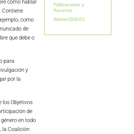
bre cómo hablar
Publicaciones y
. Contiene
Recursos
 ejemplo, como
Women2030-ES
omunicado de
obre que debe o
o para
divulgación y
ar por la
los Objetivos
articipación de
 género en todo
 la Coalición