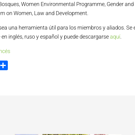
 Bosques, Women Environmental Programme, Gender and W
rum on Women, Law and Development.
ea una herramienta útil para los miembros y aliados. Se
e en inglés, ruso y español y puede descargarse
aquí
.
ancés
ook
tter
Email
Compartir