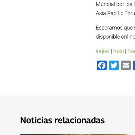
Mundial por los
Asia Pacific Fo
Esperamos que s
disponible onlin
inglés
|
ruso
|
fr
Faceb
Twi
Noticias relacionadas