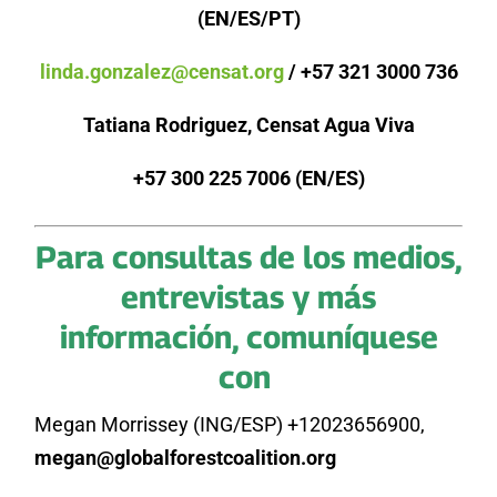
(EN/ES/PT)
linda.gonzalez@censat.org
/ +57 321 3000 736
Tatiana Rodriguez, Censat Agua Viva
+57 300 225 7006 (EN/ES)
Para consultas de los medios,
entrevistas y más
información, comuníquese
con
Megan Morrissey (ING/ESP) +12023656900,
megan@globalforestcoalition.org