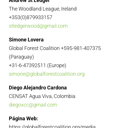
Andrew St Ledger
The Woodland League, Ireland
+353(0)879933157
stledgerwood@gmail.com
Simone Lovera
Global Forest Coalition +595-981-407375
(Paraguay)
+31-6-47392511 (Europe)
simone@globalforestcoalition.org
Diego Alejandro Cardona
CENSAT Agua Viva, Colombia
diegoxcc@gmail.com
Página Web:
https://globalforestcoalition.org/media