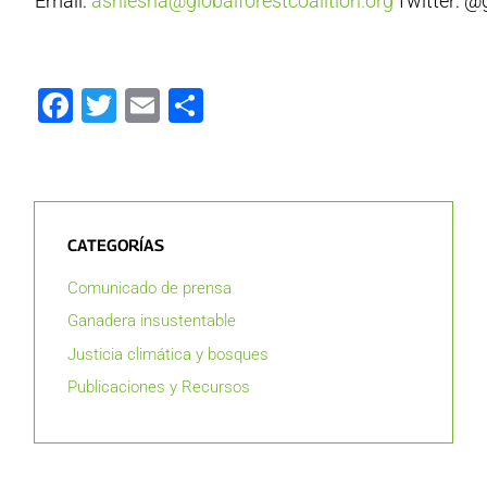
Email:
ashlesha@globalforestcoalition.org
Twitter: 
Facebook
Twitter
Email
Compartir
CATEGORÍAS
Comunicado de prensa
Ganadera insustentable
Justicia climática y bosques
Publicaciones y Recursos