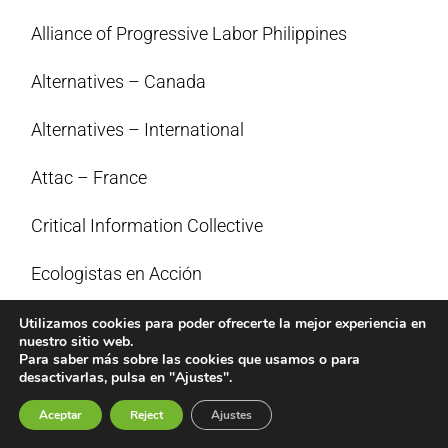
Alliance of Progressive Labor Philippines
Alternatives – Canada
Alternatives – International
Attac – France
Critical Information Collective
Ecologistas en Acción
ETC Group
Utilizamos cookies para poder ofrecerte la mejor experiencia en
nuestro sitio web.
Para saber más sobre las cookies que usamos o para
Fairwatch – Italy
desactivarlas, pulsa en "Ajustes".
Focus on the Global South
Aceptar
Reject
Ajustes