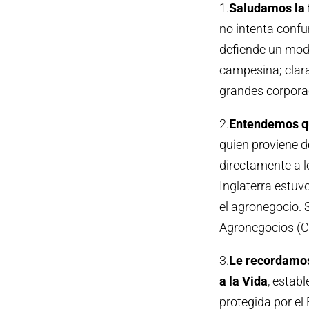
1.
Saludamos la f
no intenta confu
defiende un mode
campesina; clar
grandes corporac
2.
Entendemos que
quien proviene d
directamente a 
Inglaterra estu
el agronegocio. 
Agronegocios (CI
3.
Le recordamos 
a la Vida
, estab
protegida por el