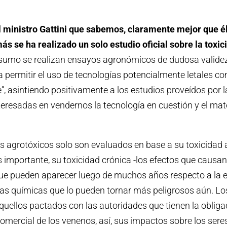
 ministro Gattini que sabemos, claramente mejor que él
ás se ha realizado un solo estudio oficial sobre la toxi
o sumo se realizan ensayos agronómicos de dudosa valid
a permitir el uso de tecnologías potencialmente letales co
e”, asintiendo positivamente a los estudios proveídos por 
nteresadas en vendernos la tecnología en cuestión y el mat
los agrotóxicos solo son evaluados en base a su toxicidad
 importante, su toxicidad crónica -los efectos que causan
e pueden aparecer luego de muchos años respecto a la ex
cas químicas que lo pueden tornar más peligrosos aún. Lo
quellos pactados con las autoridades que tienen la obligac
 comercial de los venenos, así, sus impactos sobre los se