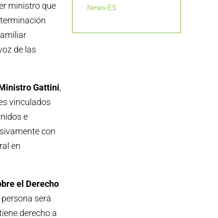
er ministro que
News-ES
eterminación
familiar
oz de las
inistro Gattini
,
res vinculados
nidos e
lusivamente con
ral en
sobre el Derecho
a persona será
tiene derecho a