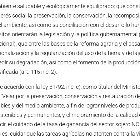
biente saludable y ecológicamente equilibrado; que const
nterés social la preservación, la conservación, la recomposi
 ambiente, así como su conciliación con el desarrollo hu
tos orientarán la legislación y la política gubernamental (
onal); que entre las bases de la reforma agraria y el desar
ionalización y la regularización del uso de la tierra y de la
edir su degradación, así como el fomento de la producció
ificada (art. 115 inc. 2).
acuerdo con la ley 81/92, inc. e), como titular del Ministe
 “Velar por la preservación, conservación y restauración d
bles y del medio ambiente, a fin de lograr niveles de prod
stenibles y permanentes, y el mejoramiento de la calidad 
ecir, el cuidado de la tasa de ganancia del sector sojero 
lo es: cuidar que las tareas agrícolas no atenten contra la v