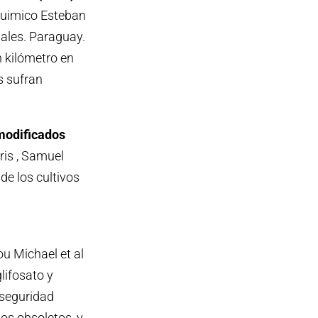
oquimico Esteban
Sales. Paraguay.
 kilómetro en
s sufran
 modificados
ris , Samuel
de los cultivos
ou Michael et al
lifosato y
 seguridad
os obsoletos, y