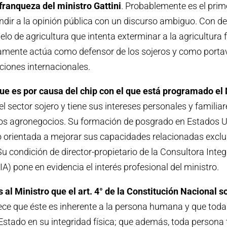
ranqueza del ministro Gattini
. Probablemente es el prim
ndir a la opinión pública con un discurso ambiguo. Con d
lo de agricultura que intenta exterminar a la agricultura 
amente actúa como defensor de los sojeros y como portav
iones internacionales.
 es por causa del chip con el que está programado el M
el sector sojero y tiene sus intereses personales y familia
los agronegocios. Su formación de posgrado en Estados U
vo orientada a mejorar sus capacidades relacionadas exc
Su condición de director-propietario de la Consultora Integ
A) pone en evidencia el interés profesional del ministro.
al Ministro que el art. 4° de la Constitución Nacional 
lece que éste es inherente a la persona humana y que tod
 Estado en su integridad física; que además, toda persona 