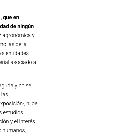
, que en
cidad de ningún
ez agronómica y
mo las de la
las entidades
erial asociado a
 aguda y no se
 las
posición-, ni de
s estudios
ión y el interés
res humanos,