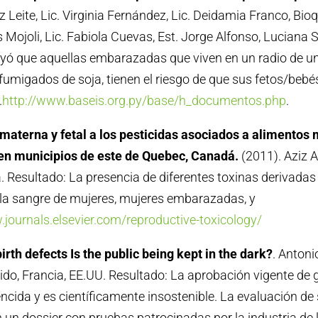
ez Leite, Lic. Virginia Fernández, Lic. Deidamia Franco, Bi
s Mojoli, Lic. Fabiola Cuevas, Est. Jorge Alfonso, Luciana 
uyó que aquellas embarazadas que viven en un radio de un
umigados de soja, tienen el riesgo de que sus fetos/bebé
.
http://www.baseis.org.py/base/h_documentos.php
.
materna y fetal a los pesticidas asociados a alimentos
n municipios de este de Quebec, Canadá.
(2011). Aziz A
 Resultado: La presencia de diferentes toxinas derivadas 
 la sangre de mujeres, mujeres embarazadas, y
.journals.elsevier.com/reproductive-toxicology/
rth defects Is the public being kept in the dark?
. Antoni
ido, Francia, EE.UU. Resultado: La aprobación vigente de g
cida y es científicamente insostenible. La evaluación de
un dossier con pruebas patrocinadas por la industria de l