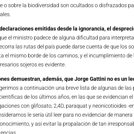
e o sobre la biodiversidad son ocultados o disfrazados pa
ales.
declaraciones emitidas desde la ignorancia, el despreci
ue el ministro padece de alguna dificultad para interpretar
ecorra las rutas del país puede darse cuenta de que los s
a el mismo borde de los caminos, y el incumplimiento de
resarios sojeros es evidente.
ones demuestran, además, que Jorge Gattini no es un le
gerimos a continuación una breve lista de algunas de las 
científicas de los últimos años, en las que se evidencian e
aciones con glifosato, 2,4D, paraquat y neonicotioides -ent
ideramos le sería útil leer para no evidenciar de maner
nocimiento, y así evitar la propalación de tan irresponsa
tencias.