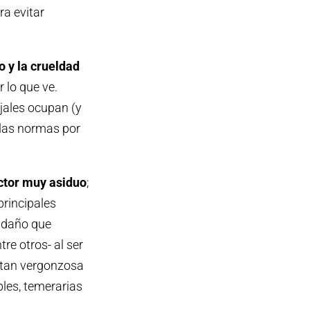
ra evitar
o y la crueldad
 lo que ve.
ojales ocupan (y
 las normas por
ctor muy asiduo
;
principales
l daño que
re otros- al ser
a tan vergonzosa
bles, temerarias