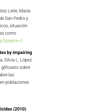
itez Leite, María
 de San Pedro y
icos, situación
vas como
hp?pagina=2
tes by impairing
a, Silvia L. López
l glifosato sobre
bre las
 en poblaciones
icidas (2010)
.