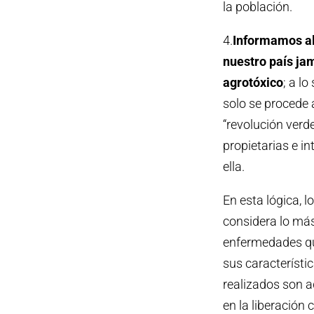
la población.
4.
Informamos al
nuestro país jam
agrotóxico
; a l
solo se procede 
“revolución verd
propietarias e i
ella.
En esta lógica, 
considera lo más
enfermedades qu
sus característi
realizados son a
en la liberación