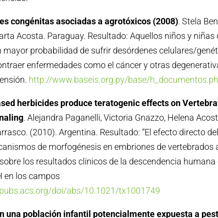
s congénitas asociadas a agrotóxicos (2008)
. Stela Ben
rta Acosta. Paraguay. Resultado: Aquellos niños y niñas
 mayor probabilidad de sufrir desórdenes celulares/genét
contraer enfermedades como el cáncer y otras degenerati
tensión.
http://www.baseis.org.py/base/h_documentos.p
sed herbicides produce teratogenic effects on Vertebra
gnaling
. Alejandra Paganelli, Victoria Gnazzo, Helena Acost
rasco. (2010). Argentina. Resultado: “El efecto directo de
canismos de morfogénesis en embriones de vertebrados a
sobre los resultados clínicos de la descendencia humana
H en los campos
//pubs.acs.org/doi/abs/10.1021/tx1001749
n una población infantil potencialmente expuesta a pest