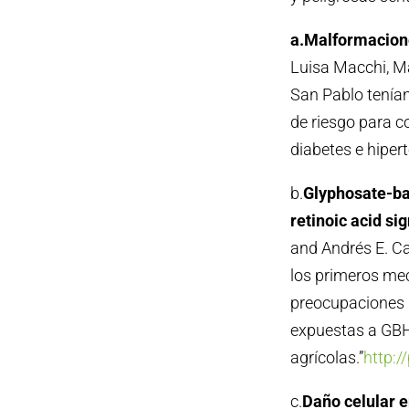
a.Malformacione
Luisa Macchi, Ma
San Pablo tenían
de riesgo para 
diabetes e hiper
b.
Glyphosate-ba
retinoic acid si
and Andrés E. Car
los primeros me
preocupaciones 
expuestas a GB
agrícolas.”
http:
c.
Daño celular e