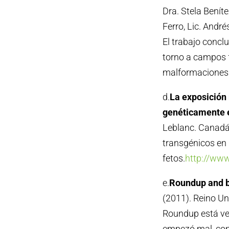
Dra. Stela Benít
Ferro, Lic. André
El trabajo concl
torno a campos f
malformaciones
d.
La exposición 
genéticamente e
Leblanc. Canadá.
transgénicos en
fetos.
http://www
e.
Roundup and bi
(2011). Reino Un
Roundup está ven
empezó mal, con 