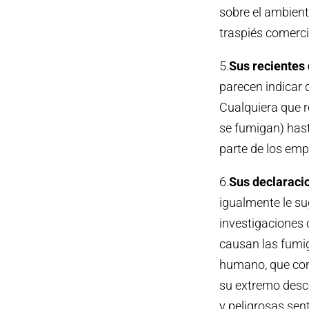
sobre el ambient
traspiés comerci
5.
Sus recientes 
parecen indicar q
Cualquiera que r
se fumigan) hast
parte de los emp
6.
Sus declaraci
igualmente le su
investigaciones 
causan las fumig
humano, que cons
su extremo desco
y peligrosas sen