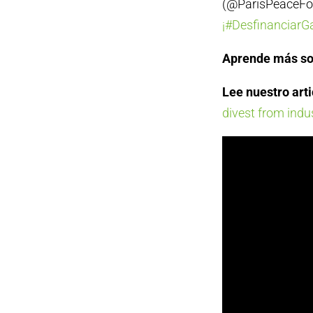
(@ParisPeaceFor
¡#DesfinanciarGa
Aprende más so
Lee nuestro arti
divest from indus