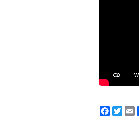
Faceb
Twi