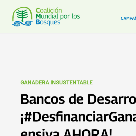
CAMPA
GANADERA INSUSTENTABLE
Bancos de Desarrol
¡#DesfinanciarGana
ensiva AHORA!