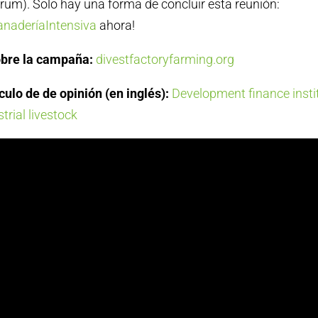
um). Solo hay una forma de concluir esta reunión:
naderíaIntensiva
ahora!
bre la campaña:
divestfactoryfarming.org
culo de de opinión (en inglés):
Development finance insti
trial livestock