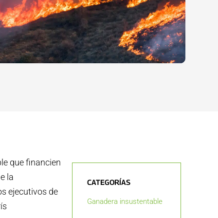
le que financien
e la
CATEGORÍAS
s ejecutivos de
Ganadera insustentable
ís