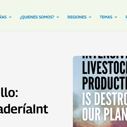
ÑAS
¿QUIENES SOMOS?
REGIONES
TEMAS
lo:
deríaInt