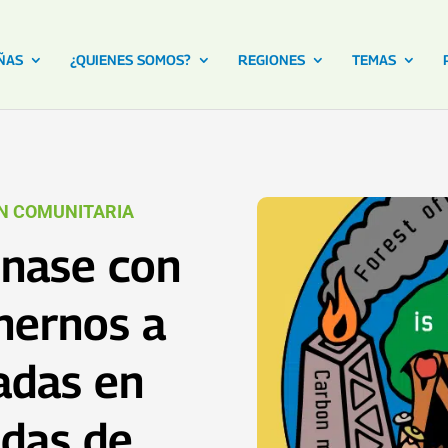
ÑAS
¿QUIENES SOMOS?
REGIONES
TEMAS
ÓN COMUNITARIA
Únase con
nernos a
adas en
adas de