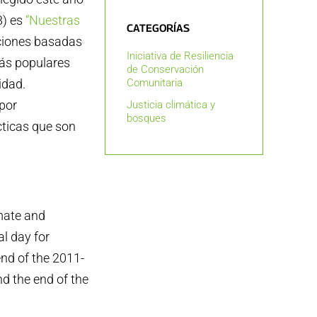
B) es
“Nuestras
CATEGORÍAS
luciones basadas
Iniciativa de Resiliencia
más populares
de Conservación
idad.
Comunitaria
por
Justicia climática y
bosques
ticas que son
imate and
al day for
end of the 2011-
nd the end of the