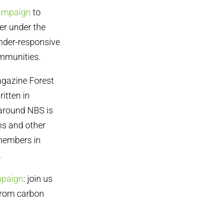
campaign
to
er under the
nder-responsive
ommunities.
agazine Forest
written in
 around NBS is
ns and other
 members in
.
mpaign
: join us
from carbon