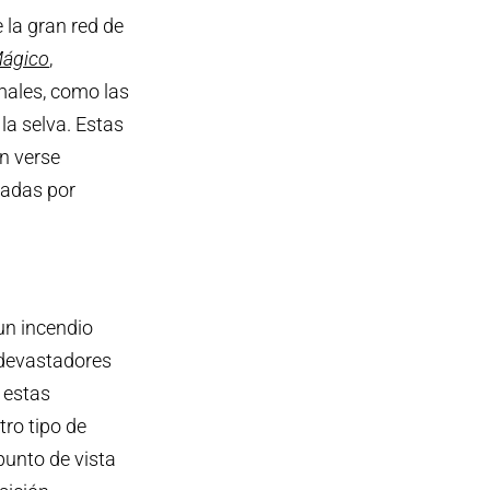
 la gran red de
Mágico
,
males, como las
la selva. Estas
an verse
eadas por
un incendio
 devastadores
 estas
ro tipo de
punto de vista