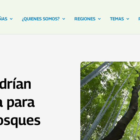
ÑAS
¿QUIENES SOMOS?
REGIONES
TEMAS
drían
a para
osques
,