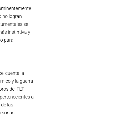
prominentemente
o no logran
ocumentales se
ás instintiva y
do para
e, cuenta la
ómico y la guerra
bros del FLT
 pertenecientes a
 de las
ersonas