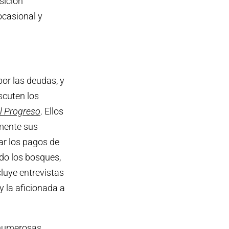
sición
ocasional y
or las deudas, y
scuten los
l Progreso
. Ellos
mente sus
ar los pagos de
ndo los bosques,
cluye entrevistas
y la aficionada a
 numerosas