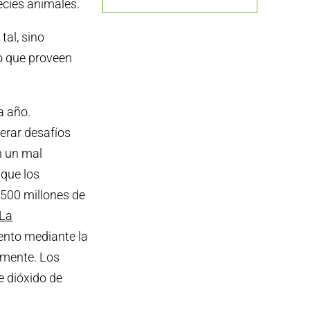
pecies animales.
al, sino
o que proveen
a año.
nerar desafíos
n un mal
que los
.500 millones de
La
ento mediante la
lmente. Los
e dióxido de