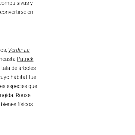
 compulsivas y
convertirse en
nos,
Verde: La
ineasta
Patrick
tala de árboles
cuyo hábitat fue
les especies que
ingida. Rouxel
bienes físicos