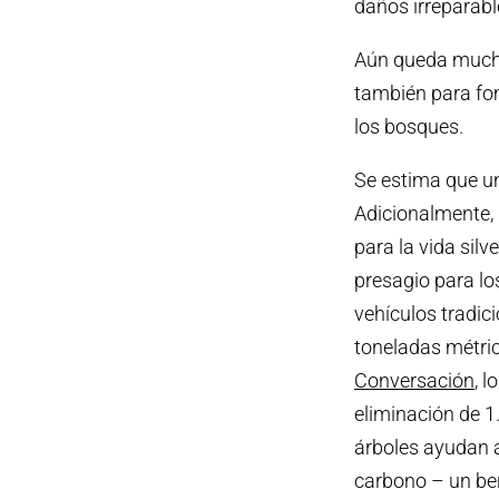
daños irreparable
Aún queda mucho 
también para fo
los bosques.
Se estima que u
Adicionalmente, r
para la vida sil
presagio para l
vehículos tradic
toneladas métri
Conversación
, 
eliminación de 1
árboles ayudan a
carbono – un be