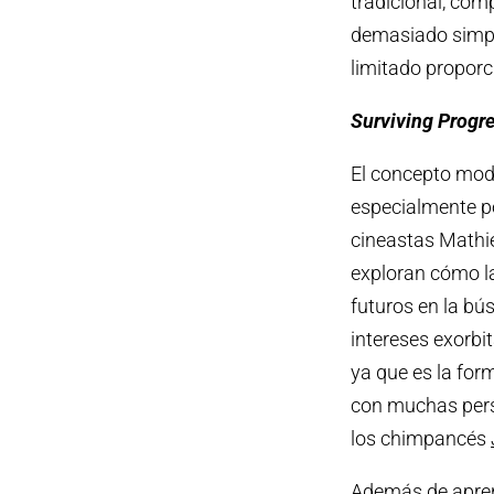
tradicional, com
demasiado simpli
limitado proporc
Surviving Progre
El concepto mod
especialmente po
cineastas Mathi
exploran cómo l
futuros en la bú
intereses exorbi
ya que es la form
con muchas pers
los chimpancés
Además de apren