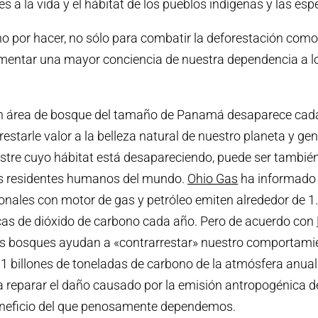
s a la vida y el hábitat de los pueblos indígenas y las es
por hacer, no sólo para combatir la deforestación como t
mentar una mayor conciencia de nuestra dependencia a l
n área de bosque del tamaño de Panamá desaparece cad
estarle valor a la belleza natural de nuestro planeta y ge
vestre cuyo hábitat está desapareciendo, puede ser tambié
os residentes humanos del mundo.
Ohio Gas
ha informado 
ionales con motor de gas y petróleo emiten alrededor de 1
cas de dióxido de carbono cada año. Pero de acuerdo con
los bosques ayudan a «contrarrestar» nuestro comportami
.1 billones de toneladas de carbono de la atmósfera anua
 reparar el daño causado por la emisión antropogénica d
neficio del que penosamente dependemos.