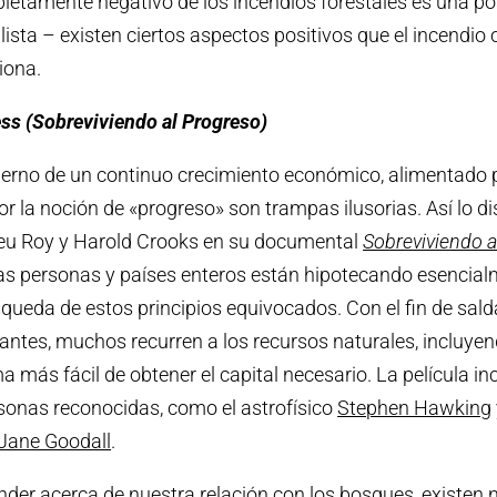
pletamente negativo de los incendios forestales es una po
sta – existen ciertos aspectos positivos que el incendio 
iona.
ss (Sobreviviendo al Progreso)
erno de un continuo crecimiento económico, alimentado p
r la noción de «progreso» son trampas ilusorias. Así lo di
eu Roy y Harold Crooks en su documental
Sobreviviendo a
as personas y países enteros están hipotecando esencial
squeda de estos principios equivocados. Con el fin de sald
tantes, muchos recurren a los recursos naturales, incluye
a más fácil de obtener el capital necesario. La película in
onas reconocidas, como el astrofísico
Stephen Hawking
Jane Goodall
.
der acerca de nuestra relación con los bosques, existen