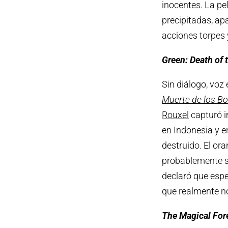
inocentes. La pe
precipitadas, ap
acciones torpes 
Green: Death of 
Sin diálogo, voz
Muerte de los B
Rouxel
capturó i
en Indonesia y e
destruido. El or
probablemente se
declaró que espe
que realmente n
The Magical For