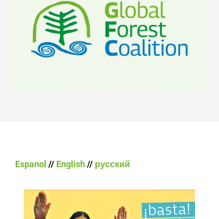
Espanol
//
English
//
русский