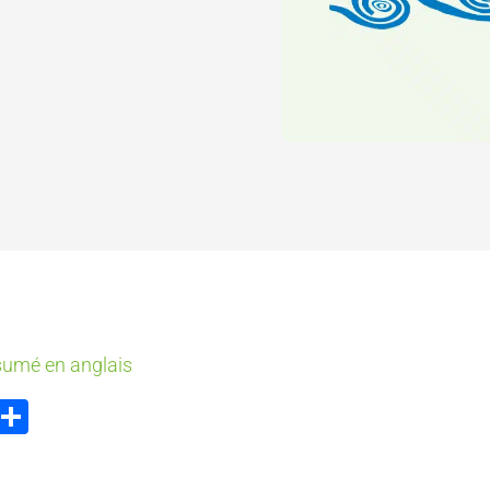
résumé en anglais
ook
tter
Email
Partager