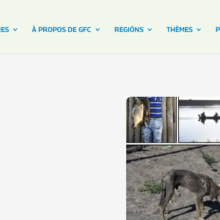
NES
À PROPOS DE GFC
REGIÓNS
THÈMES
P