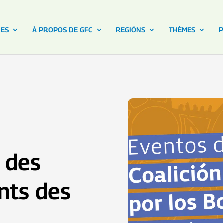
NES
À PROPOS DE GFC
REGIÓNS
THÈMES
P
 des
nts des