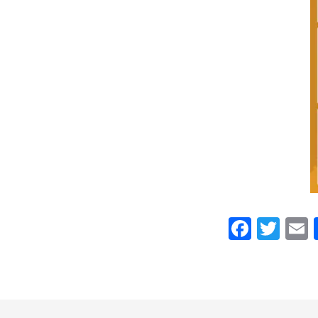
Faceb
Twi