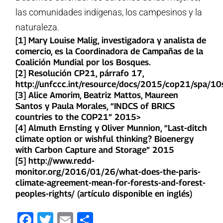
las comunidades indígenas, los campesinos y la
naturaleza.
[1]
Mary Louise Malig, investigadora y analista de
comercio, es la Coordinadora de Campañas de la
Coalición Mundial por los Bosques.
[2] Resolución CP21, párrafo 17,
http://unfccc.int/resource/docs/2015/cop21/spa/10
[3]
Alice Amorim, Beatriz Mattos, Maureen
Santos y Paula Morales, “INDCS of BRICS
countries to the COP21” 2015>
[4]
Almuth Ernsting y Oliver Munnion, “Last-ditch
climate option or wishful thinking? Bioenergy
with Carbon Capture and Storage” 2015
[5]
http://www.redd-
monitor.org/2016/01/26/what-does-the-paris-
climate-agreement-mean-for-forests-and-forest-
peoples-rights/
(artículo disponible en inglés)
Facebook
Twitter
Email
Compartir