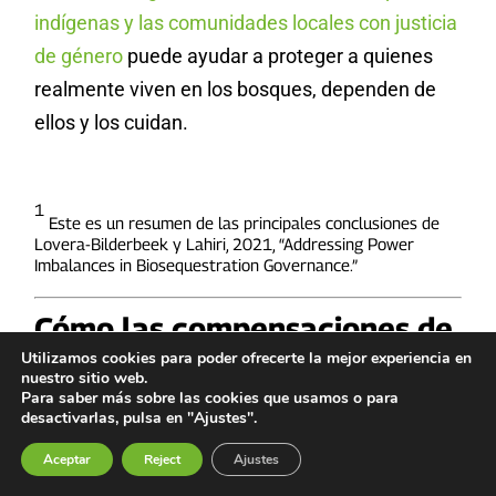
indígenas y las comunidades locales con justicia
de género
puede ayudar a proteger a quienes
realmente viven en los bosques, dependen de
ellos y los cuidan.
1
Este es un resumen de las principales conclusiones de
Lovera-Bilderbeek y Lahiri, 2021
, “Addressing Power
Imbalances in Biosequestration Governance.”
Cómo las compensaciones de
Utilizamos cookies para poder ofrecerte la mejor experiencia en
carbono de la forestación
nuestro sitio web.
Para saber más sobre las cookies que usamos o para
están socavando el progreso
desactivarlas, pulsa en "Ajustes".
hacia la justicia de género y
Aceptar
Reject
Ajustes
la gobernanza forestal