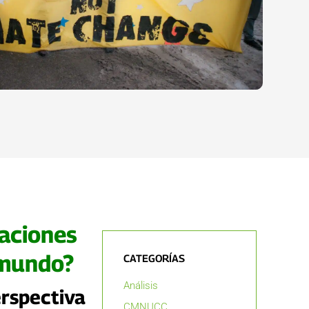
saciones
 mundo?
CATEGORÍAS
Análisis
erspectiva
CMNUCC