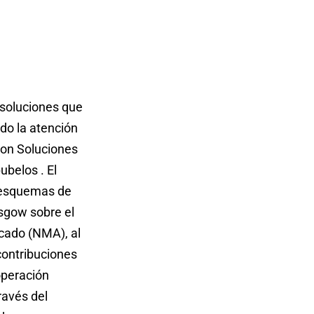
 soluciones que
do la atención
con Soluciones
belos . El
n esquemas de
sgow sobre el
rcado (NMA), al
contribuciones
operación
ravés del