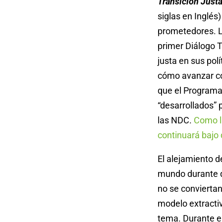
Transición Justa
siglas en Inglés
prometedores. L
primer Diálogo T
justa en sus pol
cómo avanzar co
que el Programa 
“desarrollados” 
las NDC.
Como la
continuará bajo 
El alejamiento d
mundo durante d
no se convierta
modelo extractiv
tema. Durante el