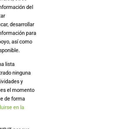
nformación del
tar
car, desarrollar
información para
poyo, así como
sponible.
a lista
trado ninguna
ividades y
a es el momento
ue de forma
uirse en la