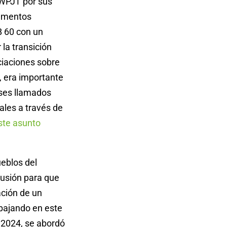
(WPJT por sus
lementos
B 60 con un
la transición
ciaciones sobre
, era importante
íses llamados
ales a través de
ste asunto
ueblos del
usión para que
ación de un
abajando en este
 2024, se abordó