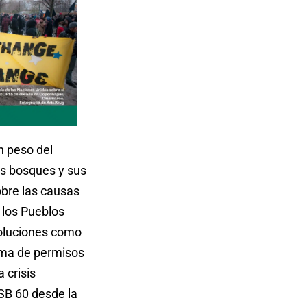
n peso del
os bosques y sus
obre las causas
 los Pueblos
Soluciones como
ema de permisos
 crisis
SB 60 desde la