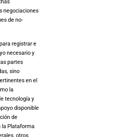
chas
as negociaciones
ues de no-
para registrar e
yo necesario y
ras partes
das, sino
ertinentes en el
omo la
de tecnología y
apoyo disponible
ación de
 la Plataforma
rales, otros