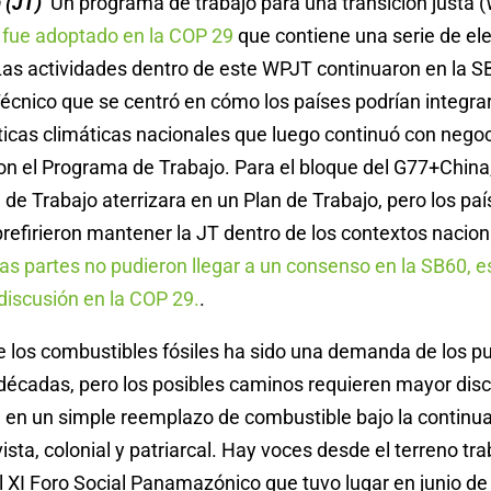
 (JT)
Un programa de trabajo para una transición justa 
)
fue adoptado en la COP 29
que contiene una serie de e
as actividades dentro de este WPJT continuaron en la S
écnico que se centró en cómo los países podrían integrar 
íticas climáticas nacionales que luego continuó con nego
n el Programa de Trabajo. Para el bloque del G77+China
de Trabajo aterrizara en un Plan de Trabajo, pero los pa
prefirieron mantener la JT dentro de los contextos nacion
s partes no pudieron llegar a un consenso en la SB60, e
discusión en la COP 29.
.
e los combustibles fósiles ha sido una demanda de los p
écadas, pero los posibles caminos requieren mayor disc
n en un simple reemplazo de combustible bajo la continu
ista, colonial y patriarcal. Hay voces desde el terreno tr
 XI Foro Social Panamazónico que tuvo lugar en junio de