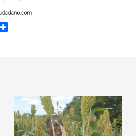
iudadano.com
ook
tter
Email
Compartir