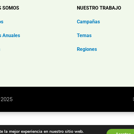
S SOMOS
NUESTRO TRABAJO
os
Campañas
s Anuales
Temas
s
Regiones
n 2025
e la mejor experiencia en nuestro sitio web.