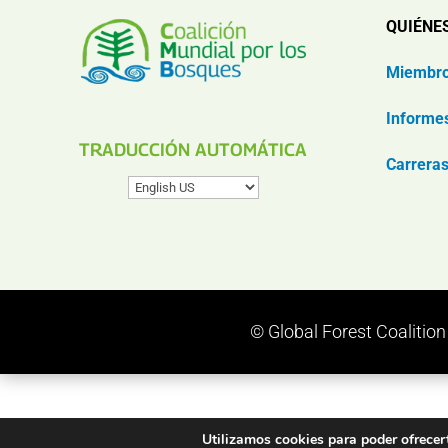
QUIÉNE
Miembr
Informe
TRADUCCIÓN AUTOMÁTICA
Carrera
© Global Forest Coalitio
Utilizamos cookies para poder ofrecert